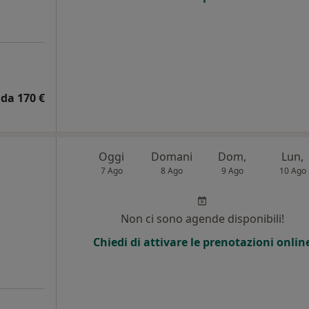
da 170 €
Oggi
Domani
Dom,
Lun,
7 Ago
8 Ago
9 Ago
10 Ago
i
Non ci sono agende disponibili!
Chiedi di attivare le prenotazioni onlin