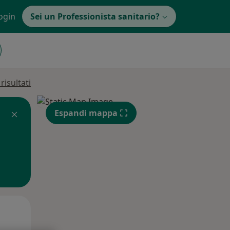
ogin
Sei un Professionista sanitario?
isultati
Espandi mappa
Mar,
Mer,
Gio,
11 Ago
12 Ago
13 Ago