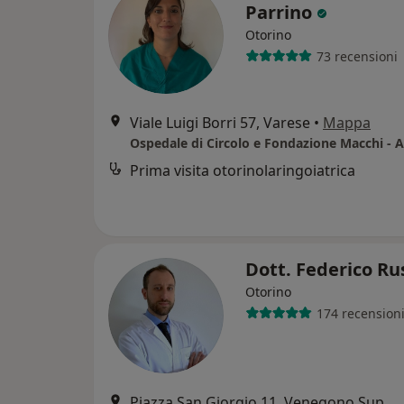
Parrino
Otorino
73 recensioni
Viale Luigi Borri 57, Varese
•
Mappa
Prima visita otorinolaringoiatrica
Dott. Federico R
Otorino
174 recension
Piazza San Giorgio 11, Venegono Superiore