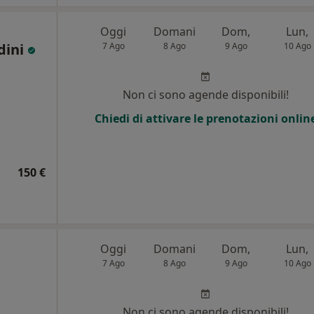
Oggi
Domani
Dom,
Lun,
dini
7 Ago
8 Ago
9 Ago
10 Ago
i
Non ci sono agende disponibili!
Chiedi di attivare le prenotazioni onlin
150 €
Oggi
Domani
Dom,
Lun,
7 Ago
8 Ago
9 Ago
10 Ago
Non ci sono agende disponibili!