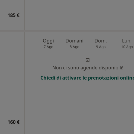
185 €
Oggi
Domani
Dom,
Lun,
7 Ago
8 Ago
9 Ago
10 Ago
i
Non ci sono agende disponibili!
Chiedi di attivare le prenotazioni onlin
160 €