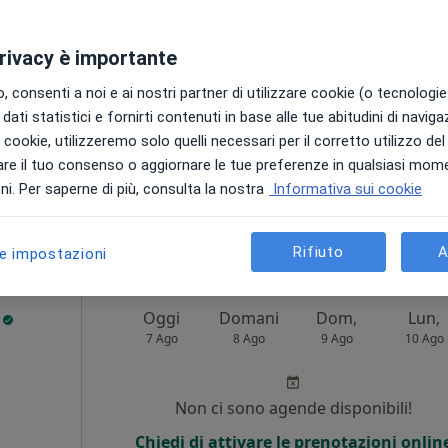
 Medico
Non ci sono agende disponibili!
privacy è importante
Chiedi di attivare le prenotazioni onlin
i
 consenti a noi e ai nostri partner di utilizzare cookie (o tecnologie 
dati statistici e fornirti contenuti in base alle tue abitudini di navig
i i cookie, utilizzeremo solo quelli necessari per il corretto utilizzo de
re il tuo consenso o aggiornare le tue preferenze in qualsiasi mom
i. Per saperne di più, consulta la nostra
Informativa sui cookie
da 110 €
Rifiuto
A
le impostazioni
i
Oggi
Domani
Dom,
Lun,
7 Ago
8 Ago
9 Ago
10 Ago
Non ci sono agende disponibili!
Chiedi di attivare le prenotazioni onlin