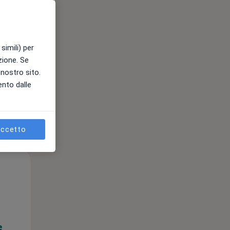
e
simili) per
azione. Se
l nostro sito.
ento dalle
ccetto
Mar,
Mer,
Gio,
11 Ago
12 Ago
13 Ago
e