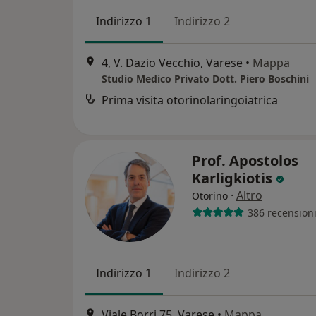
Indirizzo 1
Indirizzo 2
4, V. Dazio Vecchio, Varese
•
Mappa
Studio Medico Privato Dott. Piero Boschini
Prima visita otorinolaringoiatrica
Prof. Apostolos
Karligkiotis
·
Altro
Otorino
386 recension
Indirizzo 1
Indirizzo 2
Viale Borri 75, Varese
•
Mappa