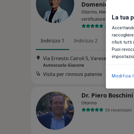
Domenico
Otorino, Medico estetico,
La tua 
·
Altro
certificatore
214 recension
Accettando,
raccogliere 
Indirizzo 1
Indirizzo 2
Indirizzo 3
rifiuti tutt
Puoi revoca
impostazion
Via Ernesto Cairoli 5, Varese
•
Mappa
Autoscuola Giacone
Visita per rinnovo patente
Modifica 
Dr. Piero Boschin
Otorino
59 recensioni