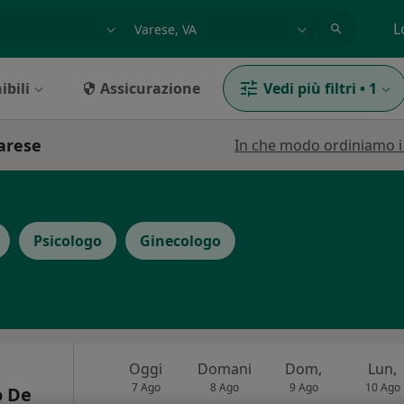
azione, medico, struttura
es: Roma
L
ibili
Assicurazione
Vedi più filtri
•
1
Varese
In che modo ordiniamo i r
Psicologo
Ginecologo
Oggi
Domani
Dom,
Lun,
7 Ago
8 Ago
9 Ago
10 Ago
o De