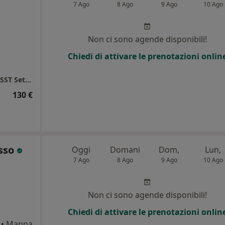
7 Ago
8 Ago
9 Ago
10 Ago
Non ci sono agende disponibili!
Chiedi di attivare le prenotazioni onlin
Ospedale di Circolo e Fondazione Macchi - ASST Sette Laghi
130 €
usso
Oggi
Domani
Dom,
Lun,
7 Ago
8 Ago
9 Ago
10 Ago
i
Non ci sono agende disponibili!
Chiedi di attivare le prenotazioni onlin
•
Mappa