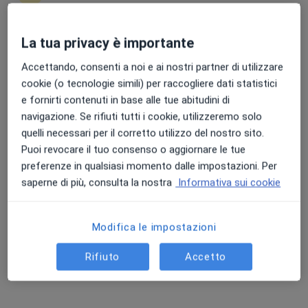
La tua privacy è importante
Punteggio medio: 4.7 e 4.8 su Apple e Play Store
Dr. Ottavio Cavicchi
Accettando, consenti a noi e ai nostri partner di utilizzare
·
Altro
Otorino
cookie (o tecnologie simili) per raccogliere dati statistici
82 recensioni
e fornirti contenuti in base alle tue abitudini di
Via Marcello Provenzali 9, Cento
•
Mappa
navigazione. Se rifiuti tutti i cookie, utilizzeremo solo
Studio Medico Cavicchi
quelli necessari per il corretto utilizzo del nostro sito.
Prima visita otorinolaringoiatrica
da 120 €
Puoi revocare il tuo consenso o aggiornare le tue
preferenze in qualsiasi momento dalle impostazioni. Per
Questo dottore non ha ancora attivato le prenotazioni online presso questo indirizzo.
saperne di più, consulta la nostra
Informativa sui cookie
Chiedi di attivare le prenotazioni online
Modifica le impostazioni
Rifiuto
Accetto