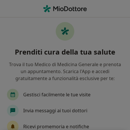
Men
Sinusite • Cento, FE
Filters
• 1
Mappa
Specialisti in trattamento Sinusite a Cento
Prenditi cura della tua salute
In che modo ordiniamo i risultati
Trova il tuo Medico di Medicina Generale e prenota
un appuntamento. Scarica l'App e accedi
Che specializzazione stai cercando?
gratuitamente a funzionalità esclusive per te:
Otorino
Allergologo
Immunologo
Gestisci facilmente le tue visite
Invia messaggi ai tuoi dottori
Ricevi promemoria e notifiche