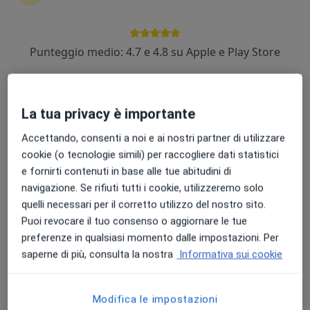
Punteggio medio: 4.7 e 4.8 su Apple e Play Store
Dott. Leonardo Roncadi
·
Altro
Otorino
36 recensioni
La tua privacy è importante
Via degli Artigiani 25/A, Medolla
•
Mappa
Accettando, consenti a noi e ai nostri partner di utilizzare
CLINICA DARDANO - Poliambulatorio Medico-Chirurgico
cookie (o tecnologie simili) per raccogliere dati statistici
Visita otorinolaringoiatrica
120 €
e fornirti contenuti in base alle tue abitudini di
Questo dottore non ha ancora attivato le prenotazioni online presso questo indirizzo.
navigazione. Se rifiuti tutti i cookie, utilizzeremo solo
quelli necessari per il corretto utilizzo del nostro sito.
Chiedi di attivare le prenotazioni online
Puoi revocare il tuo consenso o aggiornare le tue
preferenze in qualsiasi momento dalle impostazioni. Per
saperne di più, consulta la nostra
Informativa sui cookie
Modifica le impostazioni