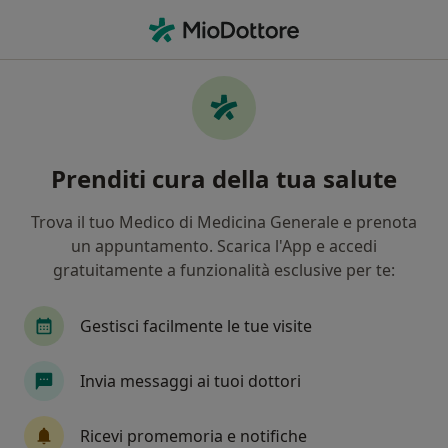
Men
Sinusite • Medolla, MO
Filters
• 1
Mappa
Specialisti in trattamento Sinusite a
Prenditi cura della tua salute
Medolla
In che modo ordiniamo i risultati
Trova il tuo Medico di Medicina Generale e prenota
un appuntamento. Scarica l'App e accedi
gratuitamente a funzionalità esclusive per te:
Che specializzazione stai cercando?
Allergologo
Endocrinologo
Urologo
O
Gestisci facilmente le tue visite
Invia messaggi ai tuoi dottori
Ricevi promemoria e notifiche