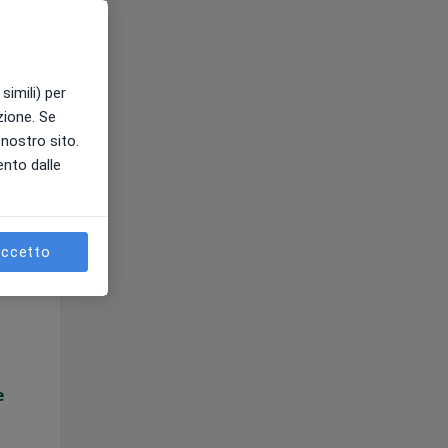
e
simili) per
azione. Se
l nostro sito.
ento dalle
ccetto
Lun,
Mar,
Mer,
10 Ago
11 Ago
12 Ago
e