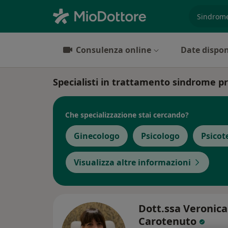
es. prest
Consulenza online
Date dispon
Specialisti in trattamento sindrome 
Che specializzazione stai cercando?
Ginecologo
Psicologo
Psicot
Visualizza altre informazioni
Dott.ssa Veronica
Carotenuto