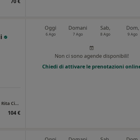
70 €
Oggi
Domani
Sab,
Dom,
6 Ago
7 Ago
8 Ago
9 Ago
ni
Non ci sono agende disponibili!
Chiedi di attivare le prenotazioni onlin
Bologna - Studio di Psicologia e Sessuologia Rita Ciani
104 €
Oggi
Domani
Sab,
Dom,