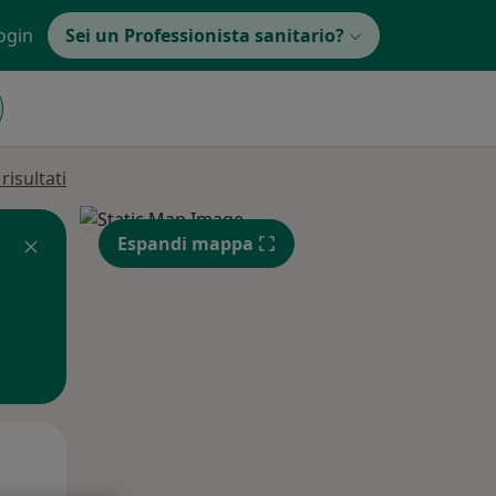
ogin
Sei un Professionista sanitario?
isultati
Espandi mappa
Lun,
Mar,
Mer,
10 Ago
11 Ago
12 Ago