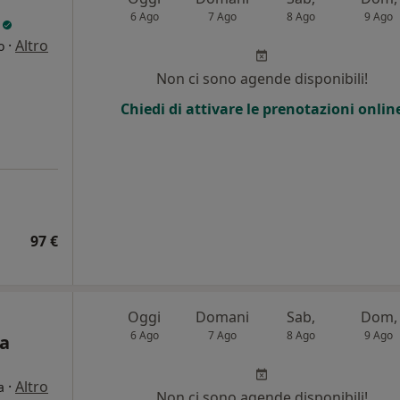
6 Ago
7 Ago
8 Ago
9 Ago
o
·
Altro
o
i
Non ci sono agende disponibili!
Chiedi di attivare le prenotazioni onlin
97 €
Oggi
Domani
Sab,
Dom,
6 Ago
7 Ago
8 Ago
9 Ago
ca
·
Altro
a
Non ci sono agende disponibili!