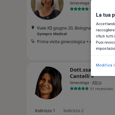
·
Altro
Ginecologa
56 recensioni
La tua 
Accettando,
Viale XII giugno 20, Bologna
•
Mappa
raccogliere 
Gynepro Medical
rifiuti tutt
Prima visita ginecologica + ecografia
Puoi revoca
impostazion
Modifica 
Dott.ssa Barbara
Cantelli
·
Altro
Ginecologa
51 recensioni
Indirizzo 1
Indirizzo 2