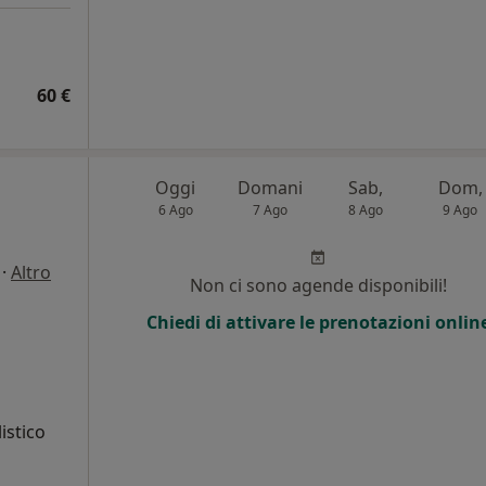
60 €
Oggi
Domani
Sab,
Dom,
6 Ago
7 Ago
8 Ago
9 Ago
·
Altro
Non ci sono agende disponibili!
Chiedi di attivare le prenotazioni onlin
istico