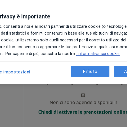
Non ci sono agende disponibili!
privacy è importante
Chiedi di attivare le prenotazioni onlin
 consenti a noi e ai nostri partner di utilizzare cookie (o tecnologie 
dati statistici e fornirti contenuti in base alle tue abitudini di navig
i i cookie, utilizzeremo solo quelli necessari per il corretto utilizzo de
da 50 €
re il tuo consenso o aggiornare le tue preferenze in qualsiasi mom
i. Per saperne di più, consulta la nostra
Informativa sui cookie
Rifiuto
A
le impostazioni
Oggi
Domani
Sab,
Dom,
6 Ago
7 Ago
8 Ago
9 Ago
Non ci sono agende disponibili!
Chiedi di attivare le prenotazioni onlin