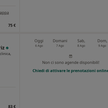
appa
75 €
Oggi
Domani
Sab,
Dom,
6 Ago
7 Ago
8 Ago
9 Ago
riz
clinica,
Non ci sono agende disponibili!
Chiedi di attivare le prenotazioni onlin
83 €