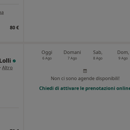
pa
80 €
Oggi
Domani
Sab,
Dom,
6 Ago
7 Ago
8 Ago
9 Ago
Lolli
·
Altro
Non ci sono agende disponibili!
Chiedi di attivare le prenotazioni onlin