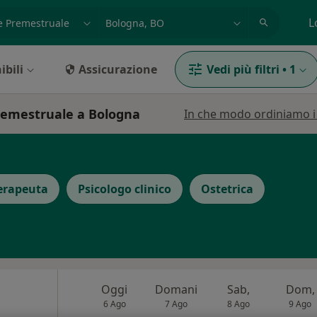
azione, medico, struttura
es: Roma
L
ibili
Assicurazione
Vedi più filtri
•
1
premestruale a Bologna
In che modo ordiniamo i r
erapeuta
Psicologo clinico
Ostetrica
Oggi
Domani
Sab,
Dom,
6 Ago
7 Ago
8 Ago
9 Ago