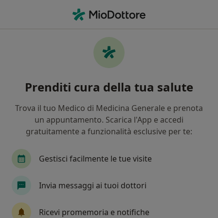
Men
Sindrome Delle Apnee Nel Sonno • Concesio, BS
Filters
• 1
Mappa
Specialisti in trattamento Sindrome delle
Prenditi cura della tua salute
apnee nel sonno a Concesio
In che modo ordiniamo i risultati
Trova il tuo Medico di Medicina Generale e prenota
un appuntamento. Scarica l'App e accedi
gratuitamente a funzionalità esclusive per te:
Che specializzazione stai cercando?
Pneumologo
Endocrinologo
Proctologo
Gestisci facilmente le tue visite
Invia messaggi ai tuoi dottori
Ricevi promemoria e notifiche