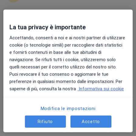
Punteggio medio: 4.7 e 4.8 su Apple e Play Store
La tua privacy è importante
Dott. Guido Levi
·
Altro
Accettando, consenti a noi e ai nostri partner di utilizzare
Pneumologo
18 recensioni
cookie (o tecnologie simili) per raccogliere dati statistici
e fornirti contenuti in base alle tue abitudini di
Via Europa 152, Concesio
•
Mappa
navigazione. Se rifiuti tutti i cookie, utilizzeremo solo
Centro Medico Valtrompia
quelli necessari per il corretto utilizzo del nostro sito.
Visita pneumologica
130 €
Puoi revocare il tuo consenso o aggiornare le tue
preferenze in qualsiasi momento dalle impostazioni. Per
Questo dottore non ha ancora attivato le prenotazioni online presso questo indirizzo.
saperne di più, consulta la nostra
Informativa sui cookie
Chiedi di attivare le prenotazioni online
Modifica le impostazioni
Rifiuto
Accetto