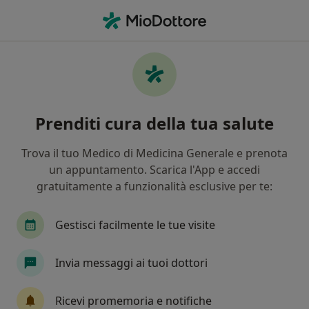
Men
Scoliosi • Curno, BG
Filters
• 1
Assicurazione
Map
Specialisti in trattamento Scoliosi a Curno
Prenditi cura della tua salute
In che modo ordiniamo i risultati
Trova il tuo Medico di Medicina Generale e prenota
un appuntamento. Scarica l'App e accedi
Che specializzazione stai cercando?
gratuitamente a funzionalità esclusive per te:
Osteopata
Fisioterapista
Fisiatra
Mas
Gestisci facilmente le tue visite
Invia messaggi ai tuoi dottori
Ricevi promemoria e notifiche