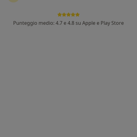
Punteggio medio: 4.7 e 4.8 su Apple e Play Store
Nuovo profilo su MioDottore
Dott.ssa Sabrina Brambilla
·
Altro
Fisioterapista
2 recensioni
Via Curnasco 20, Curno
•
Mappa
studio fisioterapico privato
Fisioterapia
50 €
Questo dottore non ha ancora attivato le prenotazioni online presso questo indirizzo.
Chiedi di attivare le prenotazioni online