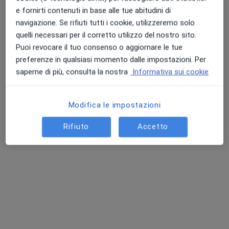
e fornirti contenuti in base alle tue abitudini di
navigazione. Se rifiuti tutti i cookie, utilizzeremo solo
quelli necessari per il corretto utilizzo del nostro sito.
Puoi revocare il tuo consenso o aggiornare le tue
preferenze in qualsiasi momento dalle impostazioni. Per
saperne di più, consulta la nostra
Informativa sui cookie
Dr. Marco Rillosi
Modifica le impostazioni
·
Altro
Fisioterapista, Osteopata, Chinesiologo
364 recensioni
Rifiuto
Accetto
Via dell'Aeronautica 19, Curno
•
Mappa
For Me Centro Medico
Prima visita osteopatica
80 €
Questo dottore non ha ancora attivato le prenotazioni online presso questo indirizzo.
Chiedi di attivare le prenotazioni online