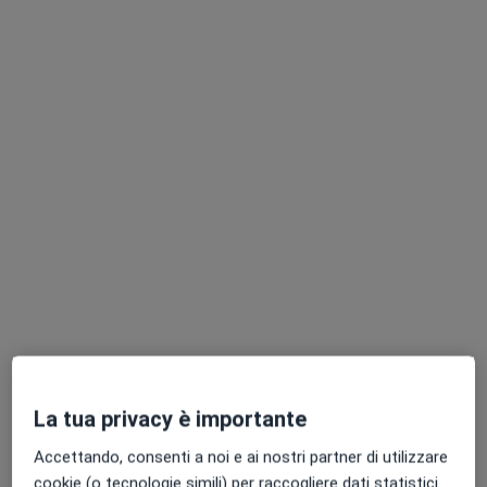
Pagamenti online
Dr. Luca Ferrari
·
Altro
Osteopata, Chinesiologo
103 recensioni
Dalmine
•
Mappa
VISITE DOMICILIARI
Massaggio decontratturante
60 €
Questo dottore non ha ancora attivato le prenotazioni online presso questo indirizzo.
La tua privacy è importante
Chiedi di attivare le prenotazioni online
Accettando, consenti a noi e ai nostri partner di utilizzare
cookie (o tecnologie simili) per raccogliere dati statistici