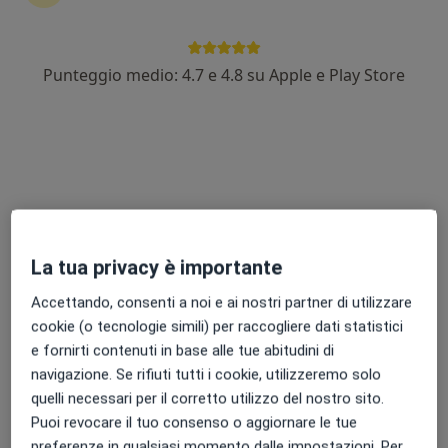
Punteggio medio: 4.7 e 4.8 su Apple e Play Store
Dr. Gianluca Guerrasio
·
Altro
Dermatologo
116 recensioni
Indirizzo 1
Indirizzo 2
Viale Giacomo Brodolini, Snc, Battipaglia
•
Mappa
La tua privacy è importante
ProMedical - Centro Medico Polispecialistico
Accettando, consenti a noi e ai nostri partner di utilizzare
Prima visita dermatologica
Prestazione gratuita
cookie (o tecnologie simili) per raccogliere dati statistici
Questo dottore non ha ancora attivato le prenotazioni online presso questo indirizzo.
e fornirti contenuti in base alle tue abitudini di
navigazione. Se rifiuti tutti i cookie, utilizzeremo solo
Chiedi di attivare le prenotazioni online
quelli necessari per il corretto utilizzo del nostro sito.
Puoi revocare il tuo consenso o aggiornare le tue
preferenze in qualsiasi momento dalle impostazioni. Per