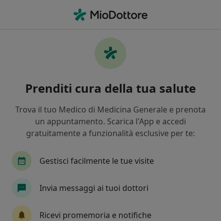
Men
Scabbia • Battipaglia, SA
Filters
• 1
Assicurazione
Map
Specialisti in trattamento Scabbia a
Prenditi cura della tua salute
Battipaglia
In che modo ordiniamo i risultati
Trova il tuo Medico di Medicina Generale e prenota
un appuntamento. Scarica l'App e accedi
gratuitamente a funzionalità esclusive per te:
Che specializzazione stai cercando?
Dermatologo
Epatologo
Endocrinologo
Gestisci facilmente le tue visite
Invia messaggi ai tuoi dottori
Ricevi promemoria e notifiche