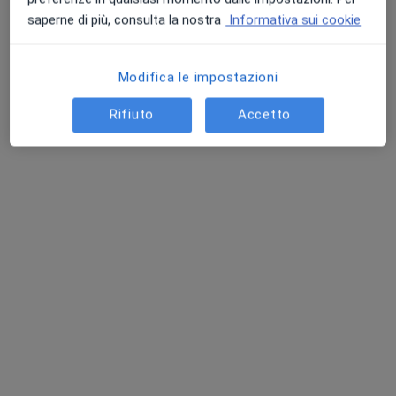
saperne di più, consulta la nostra
Informativa sui cookie
Modifica le impostazioni
Rifiuto
Accetto
Dott.ssa Maria Efenesia Baffa
·
Altro
Dermatologa
26 recensioni
Via Fiorignano 29, Battipaglia
•
Mappa
Centro Embryos
Biopsia cutanea
150 €
Questo dottore non ha ancora attivato le prenotazioni online presso questo indirizzo.
Chiedi di attivare le prenotazioni online