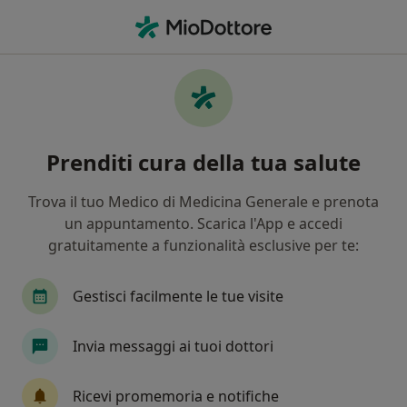
Men
Ruga • Giarre, CT
Filters
• 1
Mappa
Specialisti in trattamento Ruga a Giarre
Prenditi cura della tua salute
In che modo ordiniamo i risultati
Trova il tuo Medico di Medicina Generale e prenota
un appuntamento. Scarica l'App e accedi
Che specializzazione stai cercando?
gratuitamente a funzionalità esclusive per te:
Chirurgo plastico
Medico estetico
Dermat
Gestisci facilmente le tue visite
Invia messaggi ai tuoi dottori
Ricevi promemoria e notifiche