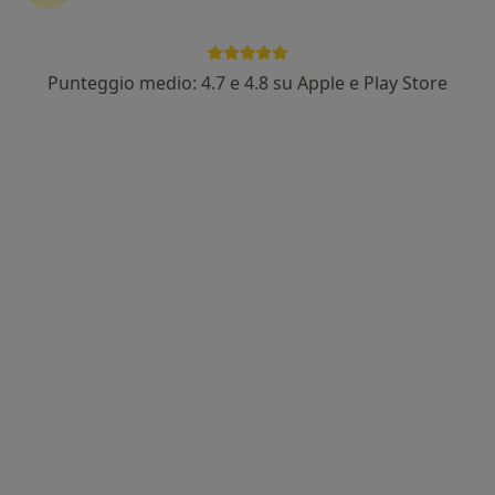
Punteggio medio: 4.7 e 4.8 su Apple e Play Store
Dott. Isidoro Musmarra
·
Altro
Chirurgo plastico, Medico estetico
172 recensioni
Indirizzo 1
Indirizzo 2
Online
via cervo 9/a, Acireale
•
Mappa
Epilazione
Epilazione laser
da 70 €
Questo dottore non ha ancora attivato le prenotazioni online presso questo indirizzo.
Chiedi di attivare le prenotazioni online