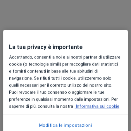
Dott. Giovanni D'Agosta
La tua privacy è importante
·
Altro
Chirurgo plastico, Chirurgo estetico, Medico estetico
194 recensioni
Accettando, consenti a noi e ai nostri partner di utilizzare
cookie (o tecnologie simili) per raccogliere dati statistici
Indirizzo
Online
e fornirti contenuti in base alle tue abitudini di
navigazione. Se rifiuti tutti i cookie, utilizzeremo solo
quelli necessari per il corretto utilizzo del nostro sito.
Via Salvatore Vigo, 97, Acireale
•
Mappa
Puoi revocare il tuo consenso o aggiornare le tue
Remedic
preferenze in qualsiasi momento dalle impostazioni. Per
Prima visita di chirurgia plastica
100 €
saperne di più, consulta la nostra
Informativa sui cookie
Questo dottore non ha ancora attivato le prenotazioni online presso questo indirizzo.
Modifica le impostazioni
Chiedi di attivare le prenotazioni online