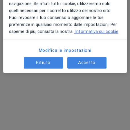
navigazione. Se rifiuti tutti i cookie, utilizzeremo solo
quelli necessari per il corretto utilizzo del nostro sito.
Puoi revocare il tuo consenso o aggiornare le tue
preferenze in qualsiasi momento dalle impostazioni. Per
saperne di più, consulta la nostra
Informativa sui cookie
Dr. Concetto Di Mauro
·
Altro
Dentista, Ortodontista, Medico estetico
Modifica le impostazioni
30 recensioni
Rifiuto
Accetto
Via delle Rose, 6, Giarre
•
Mappa
Chiral Medical Center
Ablazione del tartaro
da 80 €
Questo dottore non ha ancora attivato le prenotazioni online presso questo indirizzo.
Chiedi di attivare le prenotazioni online