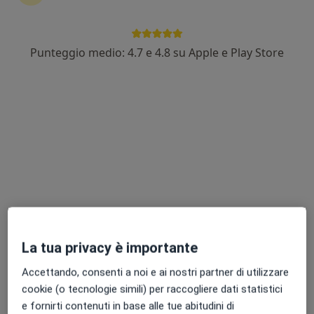
Punteggio medio: 4.7 e 4.8 su Apple e Play Store
Dott.ssa Simonetta Incardona
·
Altro
Neurologa, Medico estetico, Dietologa
32 recensioni
Indirizzo
Online
Via Rosmini, 34, Giarre
•
Mappa
Studio Medico_Giarre
Dieta personalizzata
Prezzo non disponibile
Questo dottore non ha ancora attivato le prenotazioni online presso questo indirizzo.
La tua privacy è importante
Chiedi di attivare le prenotazioni online
Accettando, consenti a noi e ai nostri partner di utilizzare
cookie (o tecnologie simili) per raccogliere dati statistici
e fornirti contenuti in base alle tue abitudini di