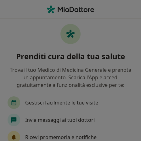
Men
Cicatrici • Giarre, CT
Filters
• 1
Mappa
Specialisti in trattamento cicatrici a Giarre
Prenditi cura della tua salute
In che modo ordiniamo i risultati
Trova il tuo Medico di Medicina Generale e prenota
un appuntamento. Scarica l'App e accedi
Che specializzazione stai cercando?
gratuitamente a funzionalità esclusive per te:
Medico estetico
Dentista
Ortodontista
Gestisci facilmente le tue visite
Invia messaggi ai tuoi dottori
Ricevi promemoria e notifiche