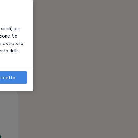
e
simili) per
azione. Se
l nostro sito.
ento dalle
ccetto
Ven,
Sab,
Dom,
14 Ago
15 Ago
16 Ago
e