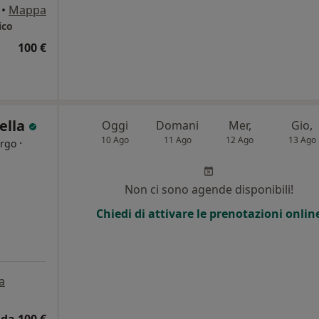
•
Mappa
ico
100 €
ella
Oggi
Domani
Mer,
Gio,
10 Ago
11 Ago
12 Ago
13 Ago
·
urgo
i
Non ci sono agende disponibili!
Chiedi di attivare le prenotazioni onlin
a