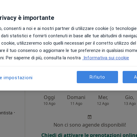
Non ci sono agende disponibili!
privacy è importante
i
Chiedi di attivare le prenotazioni onlin
 consenti a noi e ai nostri partner di utilizzare cookie (o tecnologie 
dati statistici e fornirti contenuti in base alle tue abitudini di navig
i i cookie, utilizzeremo solo quelli necessari per il corretto utilizzo de
re il tuo consenso o aggiornare le tue preferenze in qualsiasi mom
ppa
i. Per saperne di più, consulta la nostra
Informativa sui cookie
100 €
Rifiuto
A
le impostazioni
Oggi
Domani
Mer,
Gio,
10 Ago
11 Ago
12 Ago
13 Ago
·
ontista
Non ci sono agende disponibili!
i
Chiedi di attivare le prenotazioni onlin