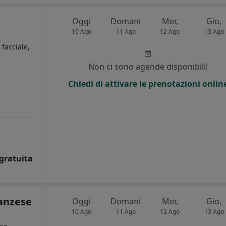
Oggi
Domani
Mer,
Gio,
10 Ago
11 Ago
12 Ago
13 Ago
 facciale,
Non ci sono agende disponibili!
i
Chiedi di attivare le prenotazioni onlin
gratuita
ranzese
Oggi
Domani
Mer,
Gio,
10 Ago
11 Ago
12 Ago
13 Ago