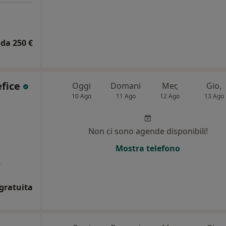
da 250 €
efice
Oggi
Domani
Mer,
Gio,
10 Ago
11 Ago
12 Ago
13 Ago
i
Non ci sono agende disponibili!
Mostra telefono
a
gratuita