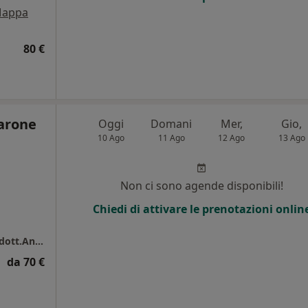
appa
80 €
varone
Oggi
Domani
Mer,
Gio,
10 Ago
11 Ago
12 Ago
13 Ago
i
Non ci sono agende disponibili!
Chiedi di attivare le prenotazioni onlin
SMILE STYLE "Casoria" Centri Odontoiatrici dott.Antonio Iavarone
da 70 €