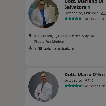
Dott. Mariano Di
Salvatore
·
Al
Ortopedico, Chirurgo
706 recension
Via Viviani, 1, Casavatore
•
Mappa
Studio Ars Medica
Infiltrazione articolare
Dott. Mario D'Err
·
Altro
Ortopedico
145 recension