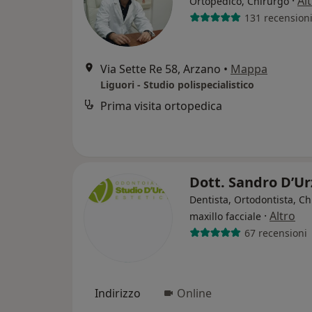
·
Al
Ortopedico, Chirurgo
131 recension
Via Sette Re 58, Arzano
•
Mappa
Liguori - Studio polispecialistico
Prima visita ortopedica
Dott. Sandro D’U
Dentista, Ortodontista, C
·
Altro
maxillo facciale
67 recensioni
Indirizzo
Online