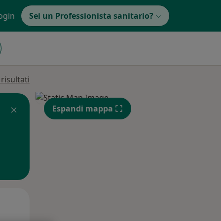
ogin
Sei un Professionista sanitario?
isultati
Espandi mappa
Ven,
Sab,
Dom,
14 Ago
15 Ago
16 Ago