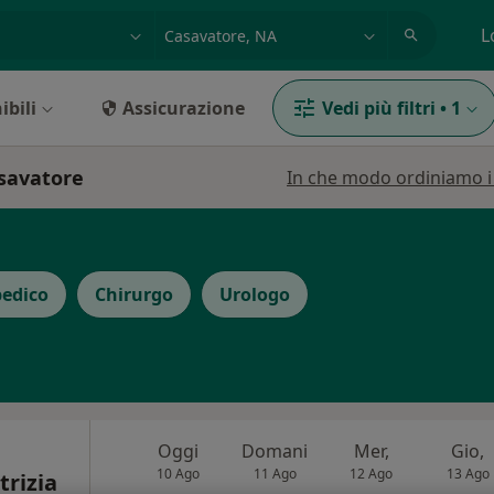
azione, medico, struttura
es: Roma
L
ibili
Assicurazione
Vedi più filtri
•
1
asavatore
In che modo ordiniamo i r
edico
Chirurgo
Urologo
Oggi
Domani
Mer,
Gio,
10 Ago
11 Ago
12 Ago
13 Ago
trizia