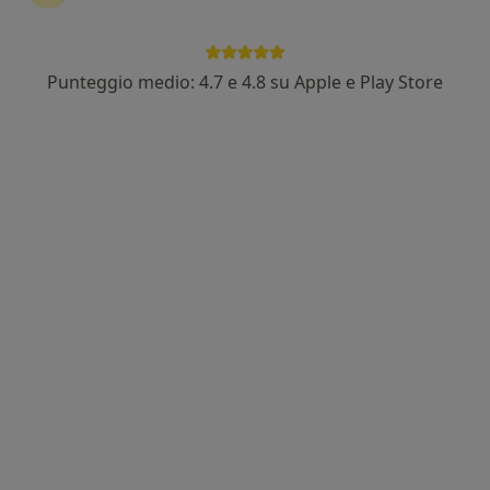
Punteggio medio: 4.7 e 4.8 su Apple e Play Store
Dr. Antonio Rizzuto
·
Altro
Dentista, Ortodontista, Odontotecnico
48 recensioni
Via Giorgio la Pira 19, Afragola
•
Mappa
Studio privato - Dott. Rizzuto, Dentista
Endodonzia
350 €
Questo dottore non ha ancora attivato le prenotazioni online presso questo indirizzo.
Chiedi di attivare le prenotazioni online