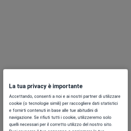
Pagamenti online
Dott.ssa Maria Patrizia Di Caprio
·
Altro
Dentista
544 recensioni
Indirizzo 1
Indirizzo 2
Online
Via Alessandro Manzoni, 130, Casoria
•
Mappa
Studio Dentistico Di Caprio Casoria
La tua privacy è importante
Prima visita dentistica
100 €
Accettando, consenti a noi e ai nostri partner di utilizzare
Questo dottore non ha ancora attivato le prenotazioni online presso questo indirizzo.
cookie (o tecnologie simili) per raccogliere dati statistici
e fornirti contenuti in base alle tue abitudini di
Chiedi di attivare le prenotazioni online
navigazione. Se rifiuti tutti i cookie, utilizzeremo solo
quelli necessari per il corretto utilizzo del nostro sito.