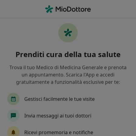
Men
Protesi • Casoria, NA
Filters
• 1
Assicurazione
Map
Specialisti in trattamento Protesi a Casoria
Prenditi cura della tua salute
In che modo ordiniamo i risultati
Trova il tuo Medico di Medicina Generale e prenota
un appuntamento. Scarica l'App e accedi
Che specializzazione stai cercando?
gratuitamente a funzionalità esclusive per te:
Dentista
Ortodontista
Ortopedico
Ch
Gestisci facilmente le tue visite
Invia messaggi ai tuoi dottori
Ricevi promemoria e notifiche