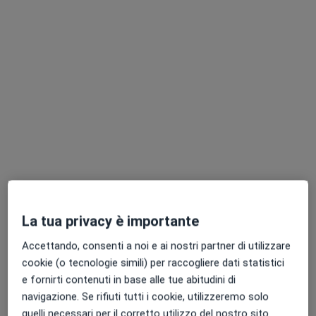
Dott. Antonio Iavarone
·
Altro
Dentista, Chirurgo
332 recensioni
Via Ugo Foscolo n°56, Casoria
•
Mappa
SMILE STYLE "Casoria" Centri Odontoiatrici dott.Antonio Iavarone
La tua privacy è importante
Ablazione
da 70 €
Accettando, consenti a noi e ai nostri partner di utilizzare
Questo dottore non ha ancora attivato le prenotazioni online presso questo indirizzo.
cookie (o tecnologie simili) per raccogliere dati statistici
e fornirti contenuti in base alle tue abitudini di
Chiedi di attivare le prenotazioni online
navigazione. Se rifiuti tutti i cookie, utilizzeremo solo
quelli necessari per il corretto utilizzo del nostro sito.