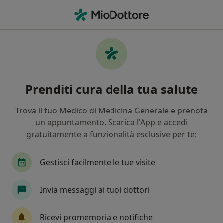
Men
Malocclusione • Casavatore, NA
Filters
• 1
Assicurazione
Map
Specialisti in trattamento Malocclusione a
Prenditi cura della tua salute
Casavatore
In che modo ordiniamo i risultati
Trova il tuo Medico di Medicina Generale e prenota
un appuntamento. Scarica l'App e accedi
gratuitamente a funzionalità esclusive per te:
Che specializzazione stai cercando?
Dentista
Ortodontista
Chirurgo maxillo f
Gestisci facilmente le tue visite
Invia messaggi ai tuoi dottori
Ricevi promemoria e notifiche