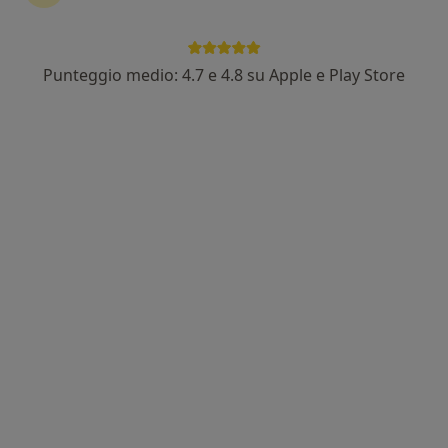
Punteggio medio: 4.7 e 4.8 su Apple e Play Store
Dr. Massimiliano Conforto
·
Altro
Dentista, Chirurgo, Ortodontista
172 recensioni
Via Alessandro Manzoni 105, Casoria
•
Mappa
Conforto Odontoiatria
Prima visita dentistica
80 €
Questo dottore non ha ancora attivato le prenotazioni online presso questo indirizzo.
Chiedi di attivare le prenotazioni online