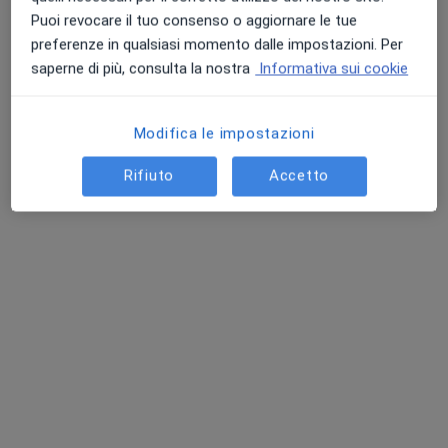
Puoi revocare il tuo consenso o aggiornare le tue
preferenze in qualsiasi momento dalle impostazioni. Per
saperne di più, consulta la nostra
Informativa sui cookie
Modifica le impostazioni
Rifiuto
Accetto
Dott. Sandro D’Urzo
·
Altro
Dentista, Ortodontista, Chirurgo maxillo facciale
67 recensioni
Indirizzo
Online
Via Enrico Fermi 35, Casavatore
•
Mappa
Ambulatorio medico
Bite
da 250 €
Questo dottore non ha ancora attivato le prenotazioni online presso questo indirizzo.