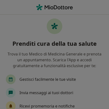
Men
Protesi • Marano di Napoli, NA
Filters
• 1
Mappa
Specialisti in trattamento Protesi a Marano
Prenditi cura della tua salute
di Napoli
In che modo ordiniamo i risultati
Trova il tuo Medico di Medicina Generale e prenota
un appuntamento. Scarica l'App e accedi
gratuitamente a funzionalità esclusive per te:
Che specializzazione stai cercando?
Gestisci facilmente le tue visite
Invia messaggi ai tuoi dottori
Ricevi promemoria e notifiche