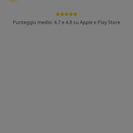
Dott. Gianmaria Andreuccetti
·
Altro
Punteggio medio: 4.7 e 4.8 su Apple e Play Store
Dentista
251 recensioni
Corso Mediterraneo 60, Marano di Napoli
•
Mappa
Studio Odontoiatrico Andreuccetti
Seduta di igiene orale
da 60 €
Questo dottore non ha ancora attivato le prenotazioni online presso questo indirizzo.
Chiedi di attivare le prenotazioni online