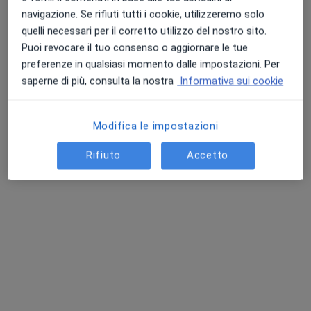
navigazione. Se rifiuti tutti i cookie, utilizzeremo solo
Dott. Gianmarco Bruno
quelli necessari per il corretto utilizzo del nostro sito.
·
Altro
Dentista
Puoi revocare il tuo consenso o aggiornare le tue
211 recensioni
preferenze in qualsiasi momento dalle impostazioni. Per
saperne di più, consulta la nostra
Informativa sui cookie
Via Tagliamento 1, Marano di Napoli
•
Mappa
Studio Odontoiatrico Bruno
Prima visita odontoiatrica
30 €
Modifica le impostazioni
Questo dottore non ha ancora attivato le prenotazioni online presso questo indirizzo.
Rifiuto
Accetto
Chiedi di attivare le prenotazioni online