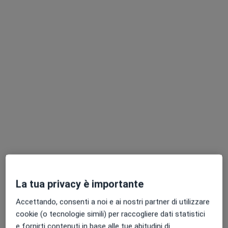
Dott. Gabriele Pennacchio
·
Altro
Dentista
143 recensioni
Corso Campano 567, Giugliano in Campania
•
Mappa
Art Dental Srl
Visita dentistica
Prestazione gratuita
Questo dottore non ha ancora attivato le prenotazioni online presso questo indirizzo.
Chiedi di attivare le prenotazioni online
La tua privacy è importante
Accettando, consenti a noi e ai nostri partner di utilizzare
cookie (o tecnologie simili) per raccogliere dati statistici
e fornirti contenuti in base alle tue abitudini di