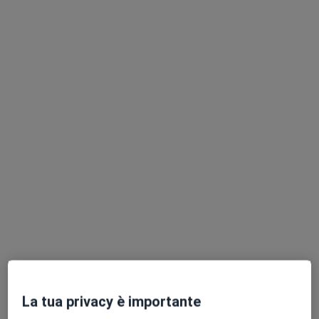
Pagamenti online
Dott.ssa Maria Chiara Nardone
·
Altro
Psicologo
14 recensioni
Indirizzo
Online
Via Cimarosa, Cassino
•
Mappa
Dott.ssa Maria Chiara Nardone, Cassino
Colloquio psicologico
5 €
La tua privacy è importante
Questo dottore non ha ancora attivato le prenotazioni online presso questo indirizzo.