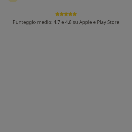
Punteggio medio: 4.7 e 4.8 su Apple e Play Store
Dr. Matteo Buccheri
·
Altro
Ginecologo
81 recensioni
Indirizzo
Online
Via Riccardo da San Germano, 43, Cassino
•
Mappa
ORIGINE Centro Medico Dr. Buccheri
Consulenza di coppia
150 €
Questo dottore non ha ancora attivato le prenotazioni online presso questo indirizzo.
Chiedi di attivare le prenotazioni online