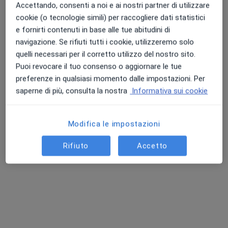
Accettando, consenti a noi e ai nostri partner di utilizzare
Chiedi di attivare le prenotazioni online
cookie (o tecnologie simili) per raccogliere dati statistici
e fornirti contenuti in base alle tue abitudini di
navigazione. Se rifiuti tutti i cookie, utilizzeremo solo
quelli necessari per il corretto utilizzo del nostro sito.
Puoi revocare il tuo consenso o aggiornare le tue
preferenze in qualsiasi momento dalle impostazioni. Per
saperne di più, consulta la nostra
Informativa sui cookie
Modifica le impostazioni
Dott. Pier Luigi Salzillo
·
Altro
Ginecologo, Ecografista, Medico estetico
Rifiuto
Accetto
483 recensioni
Via Giovan Battista Vico 10, Cassino
•
Mappa
Studio Medico Cassino
Prima visita ginecologica
da 50 €
Questo dottore non ha ancora attivato le prenotazioni online presso questo indirizzo.