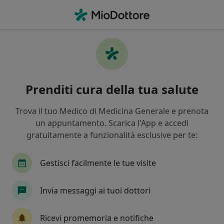
Men
Premenopausa • Cassino, FR
Filters
• 1
Mappa
Specialisti in trattamento Premenopausa a
Prenditi cura della tua salute
Cassino
In che modo ordiniamo i risultati
Trova il tuo Medico di Medicina Generale e prenota
un appuntamento. Scarica l'App e accedi
gratuitamente a funzionalità esclusive per te:
Che specializzazione stai cercando?
Ginecologo
Psicologo
Medico di medicina
Gestisci facilmente le tue visite
Invia messaggi ai tuoi dottori
Ricevi promemoria e notifiche