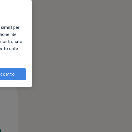
e
simili) per
azione. Se
l nostro sito.
ento dalle
ccetto
Mar,
Mer,
Gio,
11 Ago
12 Ago
13 Ago
e