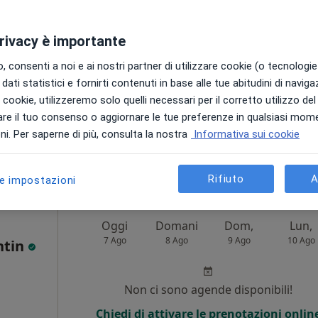
Non ci sono agende disponibili!
privacy è importante
Chiedi di attivare le prenotazioni onlin
 consenti a noi e ai nostri partner di utilizzare cookie (o tecnologie 
dati statistici e fornirti contenuti in base alle tue abitudini di navig
i i cookie, utilizzeremo solo quelli necessari per il corretto utilizzo de
re il tuo consenso o aggiornare le tue preferenze in qualsiasi mom
pa
i. Per saperne di più, consulta la nostra
Informativa sui cookie
da 220 €
Rifiuto
A
le impostazioni
Oggi
Domani
Dom,
Lun,
7 Ago
8 Ago
9 Ago
10 Ago
ntin
Non ci sono agende disponibili!
Chiedi di attivare le prenotazioni onlin