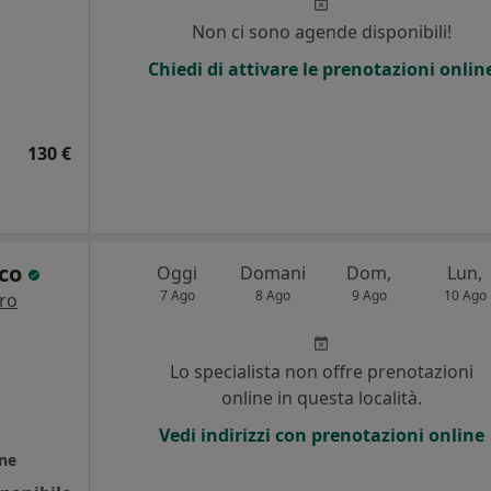
Non ci sono agende disponibili!
Chiedi di attivare le prenotazioni onlin
130 €
cco
Oggi
Domani
Dom,
Lun,
7 Ago
8 Ago
9 Ago
10 Ago
tro
Lo specialista non offre prenotazioni
online in questa località.
Vedi indirizzi con prenotazioni online
one