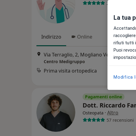
2 recensioni
La tua 
Accettando,
raccogliere 
Indirizzo
Online
rifiuti tutt
Puoi revoca
Via Terraglio, 2, Mogliano Veneto
•
Map
impostazion
Centro Medigruppo
Prima visita ortopedica
Modifica 
Pagamenti online
Dott. Riccardo Fa
·
Altro
Osteopata
57 recensioni