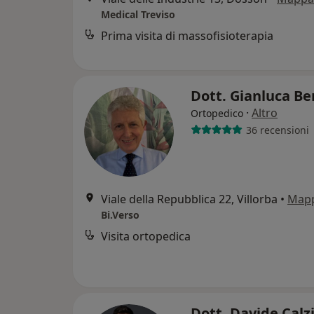
Medical Treviso
Prima visita di massofisioterapia
Dott. Gianluca Be
·
Altro
Ortopedico
36 recensioni
Viale della Repubblica 22, Villorba
•
Map
Bi.Verso
Visita ortopedica
Dott. Davide Calz