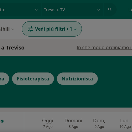
azione, medico, struttura
es: Roma
L
ibili
Vedi più filtri
•
1
 a Treviso
In che modo ordiniamo i r
ra
Fisioterapista
Nutrizionista
z
Oggi
Domani
Dom,
Lun,
7 Ago
8 Ago
9 Ago
10 Ago