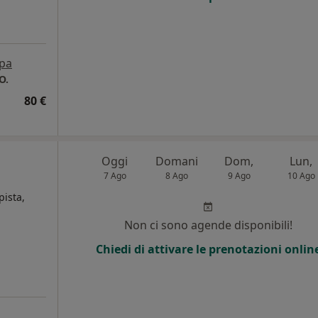
pa
O.
80 €
Oggi
Domani
Dom,
Lun,
7 Ago
8 Ago
9 Ago
10 Ago
pista,
Non ci sono agende disponibili!
i
Chiedi di attivare le prenotazioni onlin