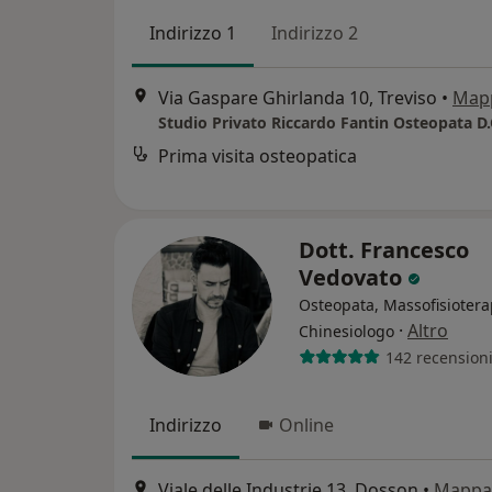
Indirizzo 1
Indirizzo 2
Via Gaspare Ghirlanda 10, Treviso
•
Map
Studio Privato Riccardo Fantin Osteopata D.
Prima visita osteopatica
Dott. Francesco
Vedovato
Osteopata, Massofisiotera
·
Altro
Chinesiologo
142 recension
Indirizzo
Online
Viale delle Industrie 13, Dosson
•
Mappa