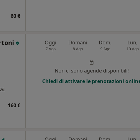
60 €
rtoni
Oggi
Domani
Dom,
Lun,
7 Ago
8 Ago
9 Ago
10 Ago
Non ci sono agende disponibili!
Chiedi di attivare le prenotazioni onlin
pa
160 €
i
Oggi
Domani
Dom,
Lun,