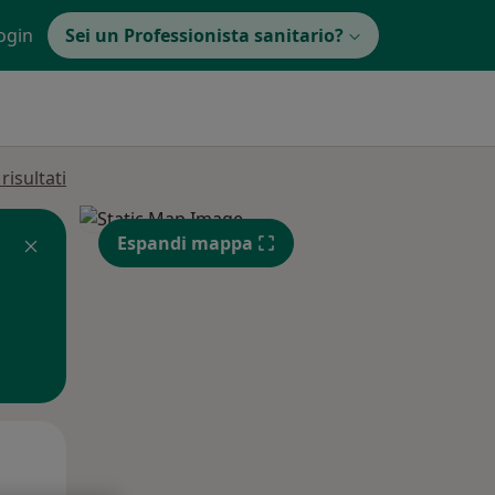
ogin
Sei un Professionista sanitario?
isultati
Espandi mappa
Mar,
Mer,
Gio,
11 Ago
12 Ago
13 Ago