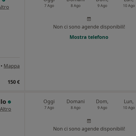
7 Ago
8 Ago
9 Ago
10 Ago
Altro
Non ci sono agende disponibili!
Mostra telefono
•
Mappa
150 €
llo
Oggi
Domani
Dom,
Lun,
7 Ago
8 Ago
9 Ago
10 Ago
Altro
Non ci sono agende disponibili!