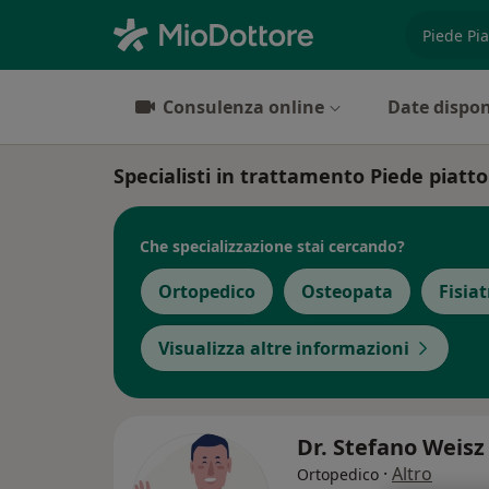
es. prest
Consulenza online
Date dispon
Specialisti in trattamento Piede piatto
Che specializzazione stai cercando?
Ortopedico
Osteopata
Fisiat
Visualizza altre informazioni
Dr. Stefano Weis
·
Altro
Ortopedico