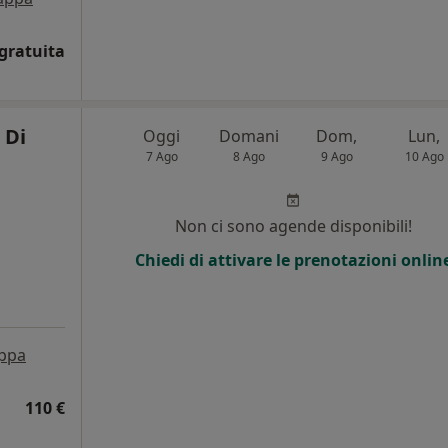
gratuita
 Di
Oggi
Domani
Dom,
Lun,
7 Ago
8 Ago
9 Ago
10 Ago
Non ci sono agende disponibili!
Chiedi di attivare le prenotazioni onlin
ppa
110 €