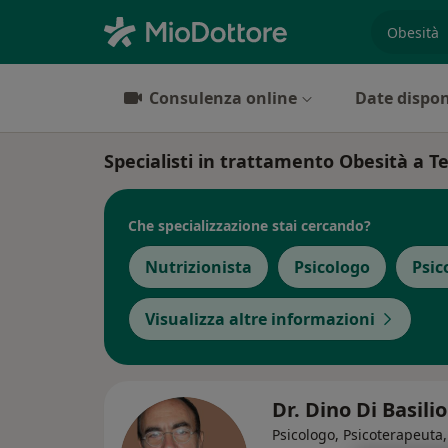
es. prest
Consulenza online
Date dispon
Specialisti in trattamento Obesità a 
Che specializzazione stai cercando?
Nutrizionista
Psicologo
Psic
Visualizza altre informazioni
Dr. Dino Di Basili
Psicologo, Psicoterapeuta,