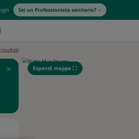
ogin
Sei un Professionista sanitario?
isultati
Espandi mappa
Mar,
Mer,
Gio,
11 Ago
12 Ago
13 Ago