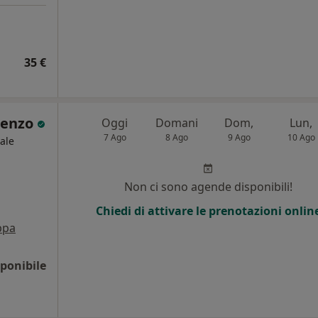
35 €
ocenzo
Oggi
Domani
Dom,
Lun,
7 Ago
8 Ago
9 Ago
10 Ago
ale
Non ci sono agende disponibili!
Chiedi di attivare le prenotazioni onlin
ppa
ponibile