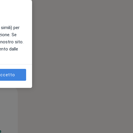
e
simili) per
azione. Se
l nostro sito.
ento dalle
ccetto
Mar,
Mer,
Gio,
11 Ago
12 Ago
13 Ago
e