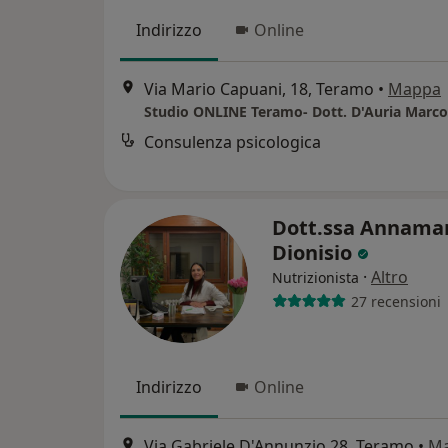
Indirizzo
Online
Via Mario Capuani, 18, Teramo
•
Mappa
Studio ONLINE Teramo- Dott. D'Auria Marco
Consulenza psicologica
Dott.ssa Annamar
Dionisio
·
Altro
Nutrizionista
27 recensioni
Indirizzo
Online
Via Gabriele D'Annunzio 28, Teramo
•
M