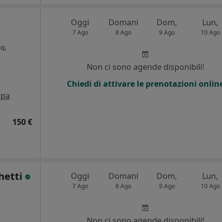
Oggi
Domani
Dom,
Lun,
7 Ago
8 Ago
9 Ago
10 Ago
o,
Non ci sono agende disponibili!
i
Chiedi di attivare le prenotazioni onlin
pa
150 €
hetti
Oggi
Domani
Dom,
Lun,
7 Ago
8 Ago
9 Ago
10 Ago
Non ci sono agende disponibili!