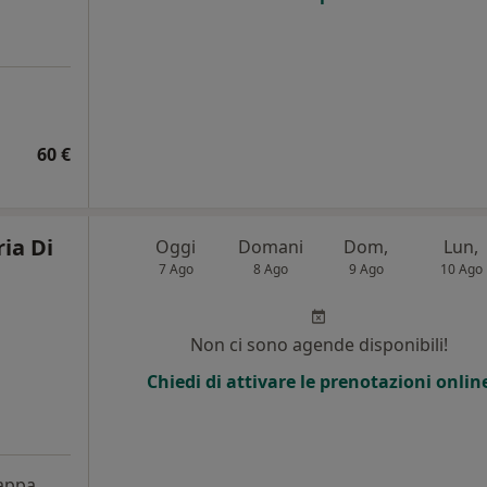
60 €
ia Di
Oggi
Domani
Dom,
Lun,
7 Ago
8 Ago
9 Ago
10 Ago
Non ci sono agende disponibili!
Chiedi di attivare le prenotazioni onlin
appa