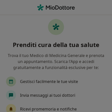
Men
Malattia Di Crohn • Empoli, FI
Filters
• 1
Assicurazione
Map
Specialisti in trattamento Malattia di crohn
Prenditi cura della tua salute
a Empoli
In che modo ordiniamo i risultati
Trova il tuo Medico di Medicina Generale e prenota
un appuntamento. Scarica l'App e accedi
gratuitamente a funzionalità esclusive per te:
Che specializzazione stai cercando?
Gastroenterologo
Urologo
Ginecologo
Gestisci facilmente le tue visite
Invia messaggi ai tuoi dottori
Ricevi promemoria e notifiche