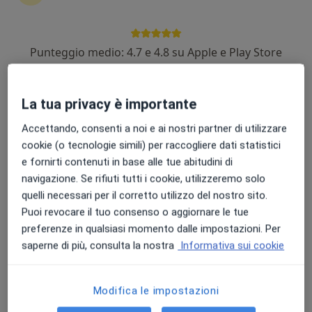
Punteggio medio: 4.7 e 4.8 su Apple e Play Store
Dr. Gabriele Lami
·
Altro
Gastroenterologo
La tua privacy è importante
26 recensioni
Via Luigi Cherubini, 2, Empoli
•
Mappa
Accettando, consenti a noi e ai nostri partner di utilizzare
Ecomedica Poliambulatorio Empoli
cookie (o tecnologie simili) per raccogliere dati statistici
e fornirti contenuti in base alle tue abitudini di
Prima visita gastroenterologica
Prestazione gratuita
navigazione. Se rifiuti tutti i cookie, utilizzeremo solo
Questo dottore non ha ancora attivato le prenotazioni online presso questo indirizzo.
quelli necessari per il corretto utilizzo del nostro sito.
Puoi revocare il tuo consenso o aggiornare le tue
Chiedi di attivare le prenotazioni online
preferenze in qualsiasi momento dalle impostazioni. Per
saperne di più, consulta la nostra
Informativa sui cookie
Modifica le impostazioni