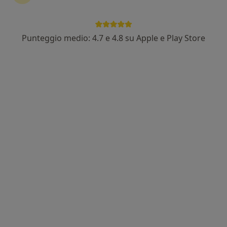
Punteggio medio: 4.7 e 4.8 su Apple e Play Store
Dott. Edoardo Volpicelli
Fisioterapista
Via Genoino 62, Frattamaggiore
•
Mappa
Studio Privato Dr. Volpicelli
Fisioterapia
da 30 €
Questo dottore non ha ancora attivato le prenotazioni online presso questo indirizzo.
Chiedi di attivare le prenotazioni online