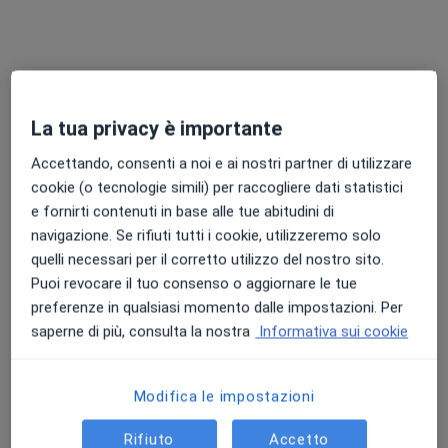
Dott.ssa Mariateresa Del Prete
·
Altro
Fisioterapista
49 recensioni
La tua privacy è importante
Via Botticelli 4, Cardito
•
Mappa
Accettando, consenti a noi e ai nostri partner di utilizzare
Studio Fisioterapico MDPhysio
cookie (o tecnologie simili) per raccogliere dati statistici
Fisioterapia
30 €
e fornirti contenuti in base alle tue abitudini di
Questo dottore non ha ancora attivato le prenotazioni online presso questo indirizzo.
navigazione. Se rifiuti tutti i cookie, utilizzeremo solo
quelli necessari per il corretto utilizzo del nostro sito.
Chiedi di attivare le prenotazioni online
Puoi revocare il tuo consenso o aggiornare le tue
preferenze in qualsiasi momento dalle impostazioni. Per
saperne di più, consulta la nostra
Informativa sui cookie
Modifica le impostazioni
Rifiuto
Accetto