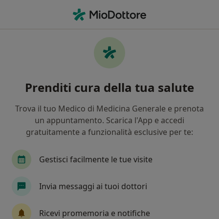
Men
Lombalgia • Acerra, NA
Filters
• 1
Assicurazione
Map
Specialisti in trattamento Lombalgia a
Prenditi cura della tua salute
Acerra
In che modo ordiniamo i risultati
Trova il tuo Medico di Medicina Generale e prenota
un appuntamento. Scarica l'App e accedi
gratuitamente a funzionalità esclusive per te:
Che specializzazione stai cercando?
Fisioterapista
Posturologo
Osteopata
Gestisci facilmente le tue visite
Invia messaggi ai tuoi dottori
Ricevi promemoria e notifiche