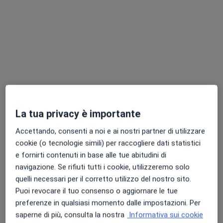
Dott.ssa Nella Dugo
·
Altro
Ginecologa
30 recensioni
Via Lata 251, Velletri
•
Mappa
Pharma Medical
La tua privacy è importante
Visita ginecologica
120 €
Questo dottore non ha ancora attivato le prenotazioni online presso questo indirizzo.
Accettando, consenti a noi e ai nostri partner di utilizzare
cookie (o tecnologie simili) per raccogliere dati statistici
Chiedi di attivare le prenotazioni online
e fornirti contenuti in base alle tue abitudini di
navigazione. Se rifiuti tutti i cookie, utilizzeremo solo
quelli necessari per il corretto utilizzo del nostro sito.
Puoi revocare il tuo consenso o aggiornare le tue
preferenze in qualsiasi momento dalle impostazioni. Per
saperne di più, consulta la nostra
Informativa sui cookie