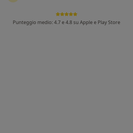
Punteggio medio: 4.7 e 4.8 su Apple e Play Store
Dr. Lorenzo Spiniello
·
Altro
Ginecologo, Chirurgo, Ecografista
605 recensioni
Via Don Bosco 23, Genzano di Roma
•
Mappa
Medical Check Up
Visita ginecologica
da 70 €
Questo dottore non ha ancora attivato le prenotazioni online presso questo indirizzo.
Chiedi di attivare le prenotazioni online