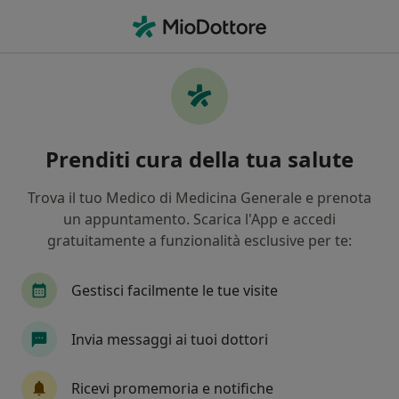
Men
Leiomioma Dell Utero • Velletri, RM
Filters
• 1
Assicurazione
Map
Specialisti in trattamento Leiomioma
Prenditi cura della tua salute
dell'utero a Velletri
In che modo ordiniamo i risultati
Trova il tuo Medico di Medicina Generale e prenota
un appuntamento. Scarica l'App e accedi
gratuitamente a funzionalità esclusive per te:
Che specializzazione stai cercando?
Ginecologo
Endocrinologo
Ecografista
Gestisci facilmente le tue visite
Invia messaggi ai tuoi dottori
Ricevi promemoria e notifiche