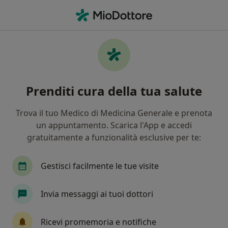
Men
Leiomioma Dell Utero • Palermo, PA
Filters
• 1
Assicurazione
Map
Specialisti in trattamento Leiomioma
Prenditi cura della tua salute
dell'utero a Palermo
In che modo ordiniamo i risultati
Trova il tuo Medico di Medicina Generale e prenota
un appuntamento. Scarica l'App e accedi
gratuitamente a funzionalità esclusive per te:
Che specializzazione stai cercando?
Ginecologo
Ostetrica
Senologo
Radi
Gestisci facilmente le tue visite
Invia messaggi ai tuoi dottori
Ricevi promemoria e notifiche