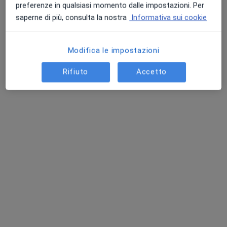
preferenze in qualsiasi momento dalle impostazioni. Per
saperne di più, consulta la nostra
Informativa sui cookie
Modifica le impostazioni
Rifiuto
Accetto
Dott.ssa Rosanna Incandela
·
Altro
Ginecologa
17 recensioni
Indirizzo
Online
Via Emanuele Notarbartolo, 6c, Palermo
•
Mappa
Polimedica Palermo
Visita ginecologica
100 €
Questo dottore non ha ancora attivato le prenotazioni online presso questo indirizzo.
Chiedi di attivare le prenotazioni online