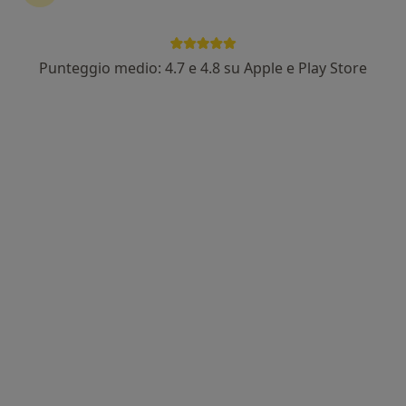
Punteggio medio: 4.7 e 4.8 su Apple e Play Store
Dr. Ettore Guastella
·
Altro
Ginecologo
162 recensioni
Via Valerio Villareale, 40, Palermo
•
Mappa
Studio Ginecologico Guastella
Colposcopia
180 €
Questo dottore non ha ancora attivato le prenotazioni online presso questo indirizzo.
Chiedi di attivare le prenotazioni online