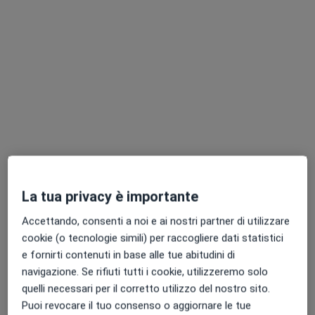
Dott. Sergio Di Salvo
·
Altro
Ginecologo, Ostetrica
48 recensioni
Indirizzo
Online
Via Emanuele Notarbartolo, 6c, Palermo
•
Mappa
Polimedica Palermo
La tua privacy è importante
Visita ginecologica
150 €
Accettando, consenti a noi e ai nostri partner di utilizzare
Questo dottore non ha ancora attivato le prenotazioni online presso questo indirizzo.
cookie (o tecnologie simili) per raccogliere dati statistici
e fornirti contenuti in base alle tue abitudini di
Chiedi di attivare le prenotazioni online
navigazione. Se rifiuti tutti i cookie, utilizzeremo solo
quelli necessari per il corretto utilizzo del nostro sito.
Puoi revocare il tuo consenso o aggiornare le tue