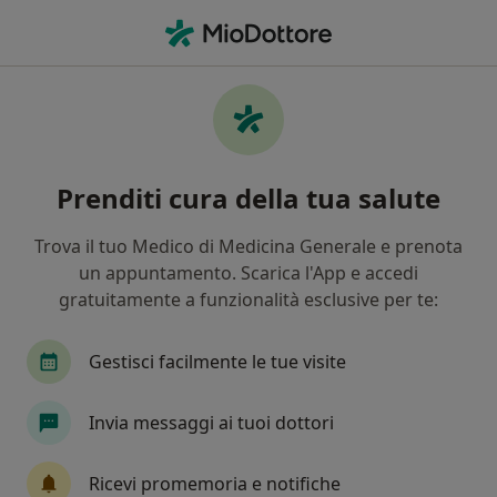
Men
Intolleranze Alimentari • Treviso, TV
Filters
• 1
Mappa
Specialisti in trattamento Intolleranze
Prenditi cura della tua salute
alimentari a Treviso
In che modo ordiniamo i risultati
Trova il tuo Medico di Medicina Generale e prenota
un appuntamento. Scarica l'App e accedi
gratuitamente a funzionalità esclusive per te:
Che specializzazione stai cercando?
Nutrizionista
Dietista
Ortopedico
Me
Gestisci facilmente le tue visite
Invia messaggi ai tuoi dottori
Ricevi promemoria e notifiche