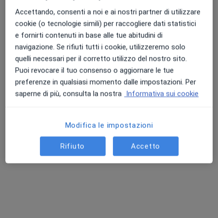
Accettando, consenti a noi e ai nostri partner di utilizzare
cookie (o tecnologie simili) per raccogliere dati statistici
e fornirti contenuti in base alle tue abitudini di
navigazione. Se rifiuti tutti i cookie, utilizzeremo solo
quelli necessari per il corretto utilizzo del nostro sito.
Puoi revocare il tuo consenso o aggiornare le tue
preferenze in qualsiasi momento dalle impostazioni. Per
Dott. Davide Privitera
saperne di più, consulta la nostra
Informativa sui cookie
·
Altro
Nutrizionista
60 recensioni
Modifica le impostazioni
Indirizzo 1
Indirizzo 2
Indirizzo 3
Indirizzo 4
Rifiuto
Accetto
Viale della Repubblica 22, Villorba
•
Mappa
Bi.Verso
Controllo nutrizionale
60 €
Questo dottore non ha ancora attivato le prenotazioni online presso questo indirizzo.