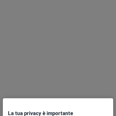
Pagamenti online
Dott. Alberto Zardetto
·
Altro
Nutrizionista
16 recensioni
Indirizzo
Online
Viale G. G. Felissent 7A, Treviso
•
Mappa
Centro Salicis
Prima visita nutrizionale
160 €
Questo dottore non ha ancora attivato le prenotazioni online presso questo indirizzo.
Chiedi di attivare le prenotazioni online
La tua privacy è importante