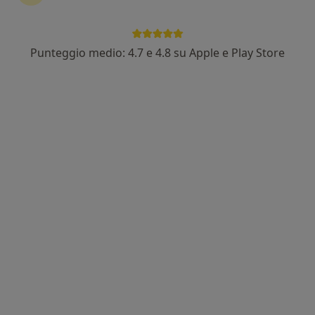
Punteggio medio: 4.7 e 4.8 su Apple e Play Store
Dott.ssa Martina Tiveron
Nutrizionista
22 recensioni
Viale Gian Giacomo Felissent, 86d, Treviso
•
Mappa
Centro MOS
Analisi bioimpedenziometrica
50 €
Questo dottore non ha ancora attivato le prenotazioni online presso questo indirizzo.
Chiedi di attivare le prenotazioni online