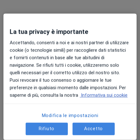
La tua privacy è importante
Accettando, consenti a noi e ai nostri partner di utilizzare
cookie (o tecnologie simili) per raccogliere dati statistici
Dott.ssa Ilaria Madaghiele
e fornirti contenuti in base alle tue abitudini di
·
Altro
Nutrizionista
navigazione. Se rifiuti tutti i cookie, utilizzeremo solo
118 recensioni
quelli necessari per il corretto utilizzo del nostro sito.
Puoi revocare il tuo consenso o aggiornare le tue
Indirizzo
Online
preferenze in qualsiasi momento dalle impostazioni. Per
saperne di più, consulta la nostra
Informativa sui cookie
Via Goito 132, Padova
•
Mappa
Palestra Time
Modifica le impostazioni
Alimentazione chemioterapia
100 €
Questo dottore non ha ancora attivato le prenotazioni online presso questo indirizzo.
Rifiuto
Accetto