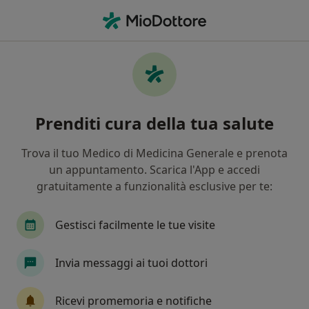
Men
Insulino Resistenza • Albignasego, PD
Filters
• 1
Mappa
Specialisti in trattamento Insulino
Prenditi cura della tua salute
resistenza a Albignasego
In che modo ordiniamo i risultati
Trova il tuo Medico di Medicina Generale e prenota
un appuntamento. Scarica l'App e accedi
gratuitamente a funzionalità esclusive per te:
Che specializzazione stai cercando?
Nutrizionista
Dietista
Biologo nutrizioni
Gestisci facilmente le tue visite
Invia messaggi ai tuoi dottori
Ricevi promemoria e notifiche