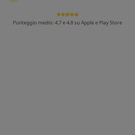
Punteggio medio: 4.7 e 4.8 su Apple e Play Store
Dott.ssa Rebecca Nalon
Dietista, Nutrizionista
46 recensioni
Indirizzo
Online
Via Roma 204, Albignasego
•
Mappa
Studio Alimenta Albignasego
Prima visita dietistica
130 €
Questo dottore non ha ancora attivato le prenotazioni online presso questo indirizzo.
Chiedi di attivare le prenotazioni online