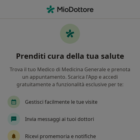
Men
Insulino Resistenza • Chioggia, VE
Filters
• 1
Mappa
Specialisti in trattamento Insulino
Prenditi cura della tua salute
resistenza a Chioggia
In che modo ordiniamo i risultati
Trova il tuo Medico di Medicina Generale e prenota
un appuntamento. Scarica l'App e accedi
gratuitamente a funzionalità esclusive per te:
Che specializzazione stai cercando?
Nutrizionista
Dietista
Endocrinologo
Gestisci facilmente le tue visite
Invia messaggi ai tuoi dottori
Ricevi promemoria e notifiche