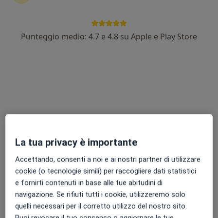
Punteggio medio: 4.7 e 4.8 su Apple e Play Store
Dott. Alessandro Minzoni
·
Altro
Nutrizionista, Dietista, Chinesiologo
106 recensioni
Indirizzo
Online
Viale Padova, 25, Chioggia
•
Mappa
Poliambulatorio Clodia Medica
La tua privacy è importante
Prima visita dietistica
da 110 €
Accettando, consenti a noi e ai nostri partner di utilizzare
Questo dottore non ha ancora attivato le prenotazioni online presso questo indirizzo.
cookie (o tecnologie simili) per raccogliere dati statistici
e fornirti contenuti in base alle tue abitudini di
Chiedi di attivare le prenotazioni online
navigazione. Se rifiuti tutti i cookie, utilizzeremo solo
quelli necessari per il corretto utilizzo del nostro sito.
Puoi revocare il tuo consenso o aggiornare le tue