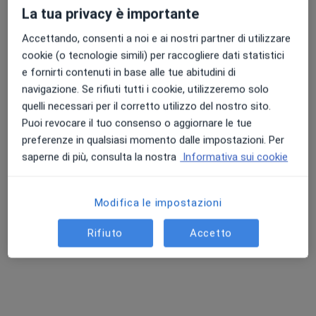
La tua privacy è importante
Accettando, consenti a noi e ai nostri partner di utilizzare
cookie (o tecnologie simili) per raccogliere dati statistici
e fornirti contenuti in base alle tue abitudini di
navigazione. Se rifiuti tutti i cookie, utilizzeremo solo
quelli necessari per il corretto utilizzo del nostro sito.
Dott. Nicola Starnella
Puoi revocare il tuo consenso o aggiornare le tue
·
Altro
Ortopedico
preferenze in qualsiasi momento dalle impostazioni. Per
44 recensioni
saperne di più, consulta la nostra
Informativa sui cookie
Via Bosco Papadopoli, 4 / a, Padova
•
Mappa
Villa Ferri Medica - Fisiatria E Riabilitazione
Modifica le impostazioni
Prima visita ortopedica
130 €
Rifiuto
Accetto
Questo dottore non ha ancora attivato le prenotazioni online presso questo indirizzo.
Chiedi di attivare le prenotazioni online