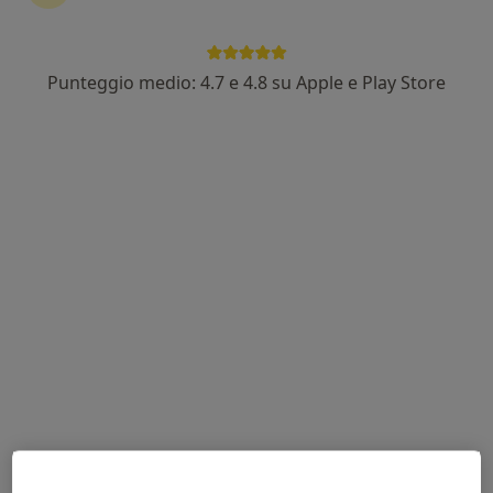
Punteggio medio: 4.7 e 4.8 su Apple e Play Store
Dott.ssa Anna Vettor
·
Altro
Dietista, Nutrizionista
89 recensioni
Indirizzo
Online
Via Bosco Papadopoli, 4, Albignasego
•
Mappa
Medica Srl - Centro di Radiologia e Poliambulatorio
Dieta
100 €
Questo dottore non ha ancora attivato le prenotazioni online presso questo indirizzo.
Chiedi di attivare le prenotazioni online