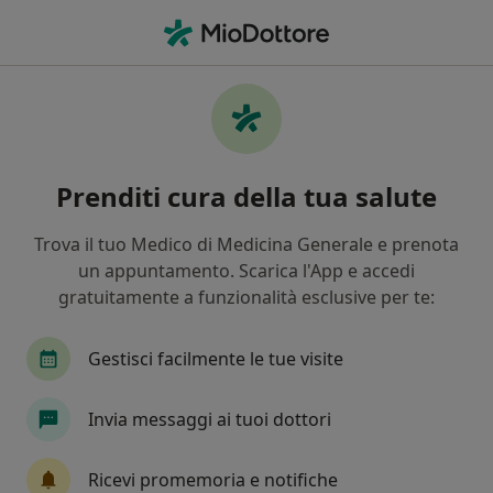
Men
Osteoporosi • Albignasego, PD
Filters
• 1
Assicurazione
Map
Specialisti in trattamento Osteoporosi a
Prenditi cura della tua salute
Albignasego
In che modo ordiniamo i risultati
Trova il tuo Medico di Medicina Generale e prenota
un appuntamento. Scarica l'App e accedi
gratuitamente a funzionalità esclusive per te:
Che specializzazione stai cercando?
Nutrizionista
Psicologo
Dietista
Ort
Gestisci facilmente le tue visite
Invia messaggi ai tuoi dottori
Ricevi promemoria e notifiche