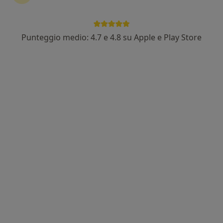
Punteggio medio: 4.7 e 4.8 su Apple e Play Store
Nuovo profilo su MioDottore
Antonio Meli
·
Altro
Massoterapista
5 recensioni
Via Barletta,, Torino
•
Mappa
Studio Manual Therapy Palazzo di A.Meli
Colloquio individuale
75 €
Questo dottore non ha ancora attivato le prenotazioni online presso questo indirizzo.
Chiedi di attivare le prenotazioni online