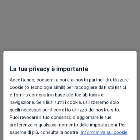
Pagamenti online
Dott. Stefano Scarpa
La tua privacy è importante
·
Altro
Fisioterapista, Osteopata, Massofisioterapista
Accettando, consenti a noi e ai nostri partner di utilizzare
36 recensioni
cookie (o tecnologie simili) per raccogliere dati statistici
e fornirti contenuti in base alle tue abitudini di
Indirizzo
Online
navigazione. Se rifiuti tutti i cookie, utilizzeremo solo
quelli necessari per il corretto utilizzo del nostro sito.
Via Francesco Millio 34, Torino
•
Mappa
Puoi revocare il tuo consenso o aggiornare le tue
Studio Stefano Scarpa EveryBody Fisioterapia Osteopatia
preferenze in qualsiasi momento dalle impostazioni. Per
saperne di più, consulta la nostra
Informativa sui cookie
Fisioterapia
90 €