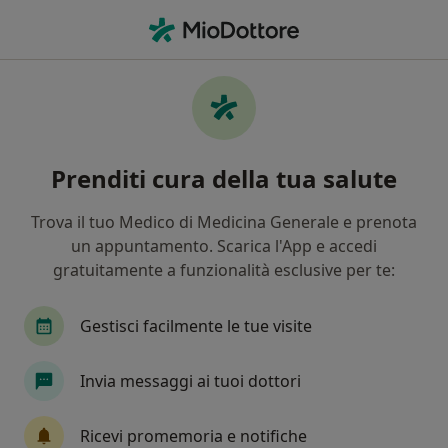
Men
Instabilità Di Spalla • Torino, TO
Filters
• 1
Assicurazione
Map
Specialisti in trattamento Instabilità di
Prenditi cura della tua salute
spalla a Torino
In che modo ordiniamo i risultati
Trova il tuo Medico di Medicina Generale e prenota
un appuntamento. Scarica l'App e accedi
gratuitamente a funzionalità esclusive per te:
Che specializzazione stai cercando?
Osteopata
Fisioterapista
Chinesiologo
Gestisci facilmente le tue visite
Invia messaggi ai tuoi dottori
Ricevi promemoria e notifiche