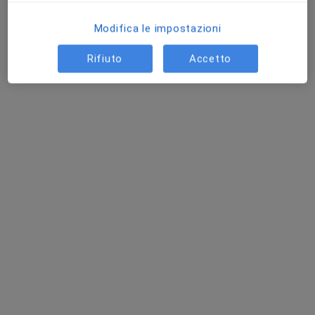
Questo dottore non ha ancora attivato le prenotazioni online presso questo indirizzo.
Modifica le impostazioni
Chiedi di attivare le prenotazioni online
Rifiuto
Accetto
Dott.ssa Ludovica Demartino
·
Altro
Osteopata
19 recensioni
Via Aldo Barbaro 17, Torino
•
Mappa
Studio Osteopatico
Visita osteopatica
70 €