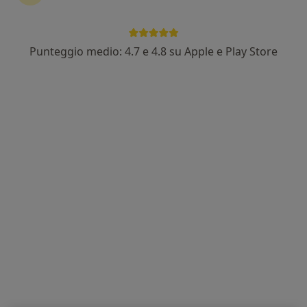
Punteggio medio: 4.7 e 4.8 su Apple e Play Store
Dott.ssa Maria Catena Aloisi
·
Altro
Dermatologa, Medico estetico
68 recensioni
Via Santa Marta 141, Messina
•
Mappa
Studio Medico
Visita dermatologica
130 €
Questo dottore non ha ancora attivato le prenotazioni online presso questo indirizzo.
Chiedi di attivare le prenotazioni online