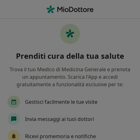
Men
Herpes Zoster • Messina, ME
Filters
• 1
Mappa
Specialisti in trattamento Herpes zoster a
Prenditi cura della tua salute
Messina
In che modo ordiniamo i risultati
Trova il tuo Medico di Medicina Generale e prenota
un appuntamento. Scarica l'App e accedi
gratuitamente a funzionalità esclusive per te:
Che specializzazione stai cercando?
Dermatologo
Medico estetico
Venereolog
Gestisci facilmente le tue visite
Invia messaggi ai tuoi dottori
Ricevi promemoria e notifiche