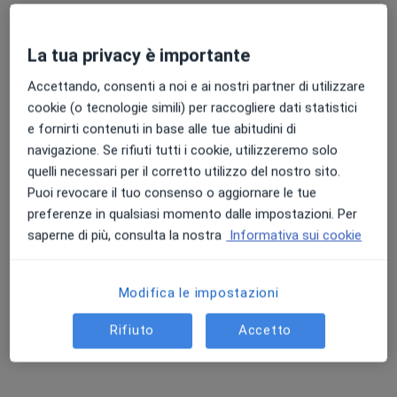
La tua privacy è importante
Dott. Antonino Arena
Accettando, consenti a noi e ai nostri partner di utilizzare
·
Altro
Dermatologo, Tricologo, Allergologo
cookie (o tecnologie simili) per raccogliere dati statistici
463 recensioni
e fornirti contenuti in base alle tue abitudini di
navigazione. Se rifiuti tutti i cookie, utilizzeremo solo
Via dei Mille 243, Messina
•
Mappa
quelli necessari per il corretto utilizzo del nostro sito.
Studio Medico Dr. Arena Antonino
Puoi revocare il tuo consenso o aggiornare le tue
Visita allergologica
130 €
preferenze in qualsiasi momento dalle impostazioni. Per
Questo dottore non ha ancora attivato le prenotazioni online presso questo indirizzo.
saperne di più, consulta la nostra
Informativa sui cookie
Chiedi di attivare le prenotazioni online
Modifica le impostazioni
Rifiuto
Accetto