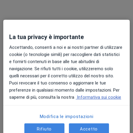
La tua privacy è importante
Dott. Erminio Trespi
Accettando, consenti a noi e ai nostri partner di utilizzare
·
Altro
Gastroenterologo, Epatologo
cookie (o tecnologie simili) per raccogliere dati statistici
4 recensioni
e fornirti contenuti in base alle tue abitudini di
navigazione. Se rifiuti tutti i cookie, utilizzeremo solo
Via Torretta 7, Pavia
•
Mappa
quelli necessari per il corretto utilizzo del nostro sito.
Studi Medici di Via Torretta
Puoi revocare il tuo consenso o aggiornare le tue
Visita epatologica
250 €
preferenze in qualsiasi momento dalle impostazioni. Per
Questo dottore non ha ancora attivato le prenotazioni online presso questo indirizzo.
saperne di più, consulta la nostra
Informativa sui cookie
Chiedi di attivare le prenotazioni online
Modifica le impostazioni
Rifiuto
Accetto