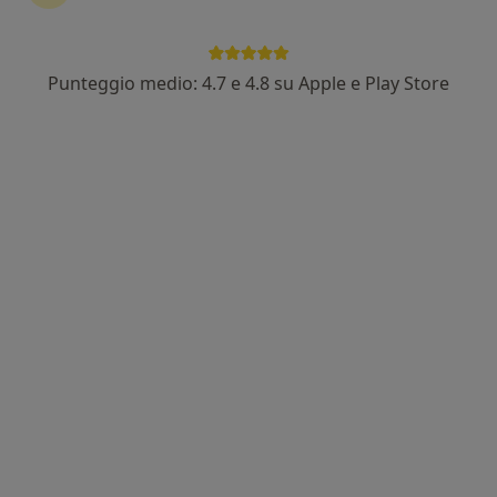
Punteggio medio: 4.7 e 4.8 su Apple e Play Store
Dott.ssa Antonella Guanziroli
·
Altro
Medico di medicina generale, Dietologa
Indirizzo 1
Indirizzo 2
Indirizzo 3
Via Jacopo Menocchio 3, Pavia
•
Mappa
INFORMATORI FARMACEUTICI
Questo dottore non ha ancora attivato le prenotazioni online presso questo indirizzo.
Chiedi di attivare le prenotazioni online