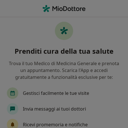
Men
Gastrite • Pavia, PV
Filters
• 1
Assicurazione
Map
Specialisti in trattamento Gastrite a Pavia
Prenditi cura della tua salute
In che modo ordiniamo i risultati
Trova il tuo Medico di Medicina Generale e prenota
un appuntamento. Scarica l'App e accedi
Che specializzazione stai cercando?
gratuitamente a funzionalità esclusive per te:
Nutrizionista
Gastroenterologo
Osteopa
Gestisci facilmente le tue visite
Invia messaggi ai tuoi dottori
Ricevi promemoria e notifiche