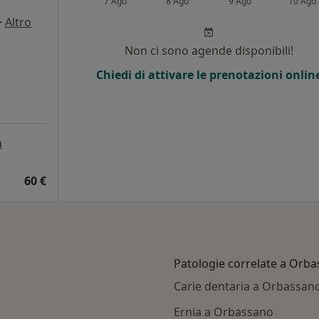
7 Ago
8 Ago
9 Ago
10 Ago
·
Altro
Non ci sono agende disponibili!
Chiedi di attivare le prenotazioni onlin
a
60 €
Patologie correlate a Orb
Carie dentaria a Orbassan
Ernia a Orbassano