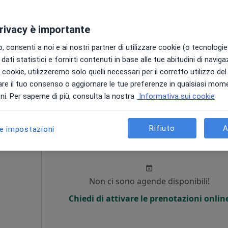
Chiedi di attivare le prenotazioni onlin
privacy è importante
 consenti a noi e ai nostri partner di utilizzare cookie (o tecnologie 
dati statistici e fornirti contenuti in base alle tue abitudini di navig
i i cookie, utilizzeremo solo quelli necessari per il corretto utilizzo de
re il tuo consenso o aggiornare le tue preferenze in qualsiasi mom
da 55 €
i. Per saperne di più, consulta la nostra
Informativa sui cookie
Rifiuto
A
le impostazioni
rri
Oggi
Domani
Dom,
Lun,
7 Ago
8 Ago
9 Ago
10 Ago
Non ci sono agende disponibili!
Chiedi di attivare le prenotazioni onlin