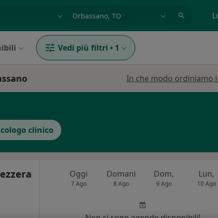
azione, medico, struttura
es: Roma
L
ibili
Vedi più filtri
•
1
bassano
In che modo ordiniamo i r
icologo clinico
Pezzera
Oggi
Domani
Dom,
Lun,
7 Ago
8 Ago
9 Ago
10 Ago
Non ci sono agende disponibili!