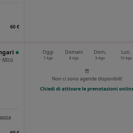
60 €
angari
Oggi
Domani
Dom,
Lun,
7 Ago
8 Ago
9 Ago
10 Ago
·
Altro
Non ci sono agende disponibili!
Chiedi di attivare le prenotazioni onlin
appa
60 €