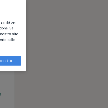
e
simili) per
azione. Se
l nostro sito.
ento dalle
ccetto
Mar,
Mer,
Gio,
11 Ago
12 Ago
13 Ago
e