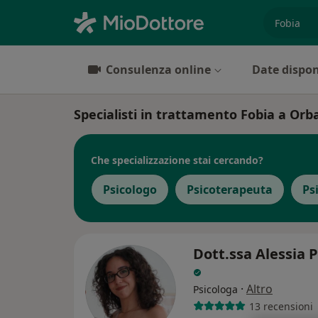
es. prest
Consulenza online
Date dispon
Specialisti in trattamento Fobia a Or
Che specializzazione stai cercando?
Psicologo
Psicoterapeuta
Ps
Dott.ssa Alessia 
·
Altro
Psicologa
13 recensioni