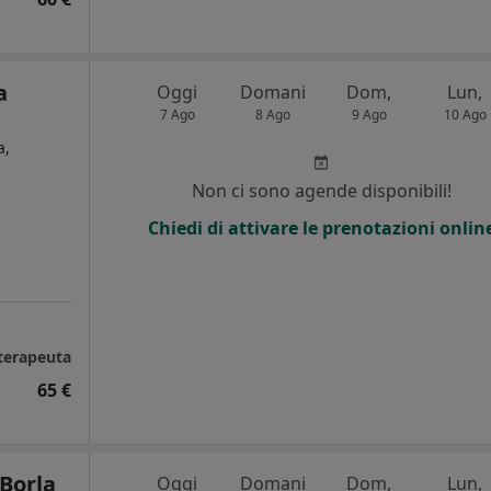
a
Oggi
Domani
Dom,
Lun,
7 Ago
8 Ago
9 Ago
10 Ago
a,
Non ci sono agende disponibili!
Chiedi di attivare le prenotazioni onlin
oterapeuta
65 €
Borla
Oggi
Domani
Dom,
Lun,