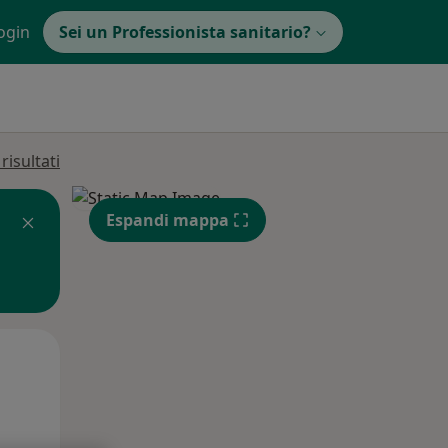
ogin
Sei un Professionista sanitario?
isultati
Espandi mappa
Mar,
Mer,
Gio,
11 Ago
12 Ago
13 Ago