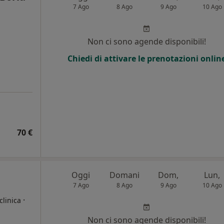
7 Ago
8 Ago
9 Ago
10 Ago
Non ci sono agende disponibili!
Chiedi di attivare le prenotazioni onlin
70 €
Oggi
Domani
Dom,
Lun,
7 Ago
8 Ago
9 Ago
10 Ago
·
clinica
Non ci sono agende disponibili!