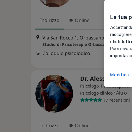
La tua 
Indirizzo
Online
Accettando,
raccogliere 
Via San Rocco 1, Orbassano
•
Mappa
rifiuti tutt
Studio di Psicoterapia Orbassano
Puoi revoca
Colloquio psicologico
impostazion
Modifica 
Dr. Alessandro Ce
Psicologo, Psicoterapeuta,
·
Altro
Psicologo clinico
17 recensioni
Indirizzo
Online