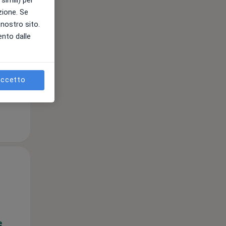
azione. Se
l nostro sito.
ento dalle
e
ccetto
Gio,
Ven,
Sab,
13 Ago
14 Ago
15 Ago
e