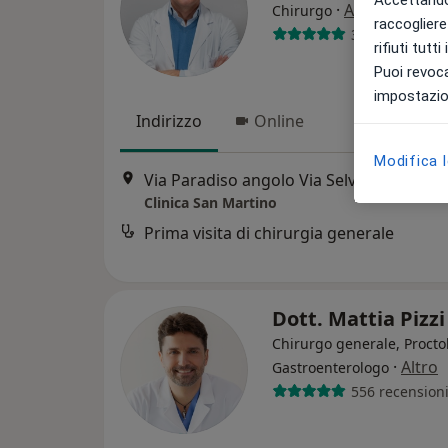
·
Altro
Chirurgo
raccogliere 
358 recension
rifiuti tutt
Puoi revoca
impostazion
Indirizzo
Online
Modifica 
Via Paradiso angolo Via Selvetta, Malgrate
Clinica San Martino
Prima visita di chirurgia generale
Dott. Mattia Pizz
Chirurgo generale, Procto
·
Altro
Gastroenterologo
556 recension