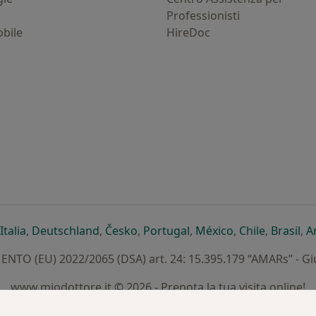
Professionisti
bile
HireDoc
ova scheda
n una nuova scheda
i apre in una nuova scheda
si apre in una nuova scheda
si apre in una nuova scheda
si apre in una nuova scheda
si apre in una nuova sc
si apre in una 
si apre i
si 
Italia
,
Deutschland
,
Česko
,
Portugal
,
México
,
Chile
,
Brasil
,
A
TO (EU) 2022/2065 (DSA) art. 24: 15.395.179 “AMARs” - G
www.miodottore.it © 2026 - Prenota la tua visita online!