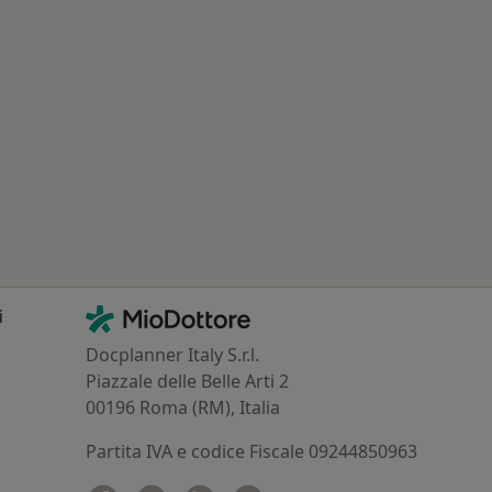
: Patologie correlate a Malgrate
Contatti
MioDottore - Homepage
i
Docplanner Italy S.r.l.
Piazzale delle Belle Arti 2
00196 Roma (RM), Italia
Partita IVA e codice Fiscale 09244850963