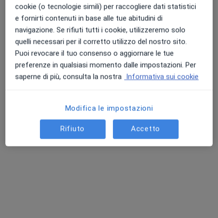
cookie (o tecnologie simili) per raccogliere dati statistici
e fornirti contenuti in base alle tue abitudini di
navigazione. Se rifiuti tutti i cookie, utilizzeremo solo
quelli necessari per il corretto utilizzo del nostro sito.
Puoi revocare il tuo consenso o aggiornare le tue
preferenze in qualsiasi momento dalle impostazioni. Per
saperne di più, consulta la nostra
Informativa sui cookie
Dott. Eugenio Cudazzo
·
Altro
Chirurgo generale, Proctologo
22 recensioni
Modifica le impostazioni
Indirizzo
Online
Rifiuto
Accetto
Via Donatori di Sangue, Guastalla
•
Mappa
Ospedale di Guastalla
Visita proctologica
Prezzo non disponibile
Questo dottore non ha ancora attivato le prenotazioni online presso questo indirizzo.