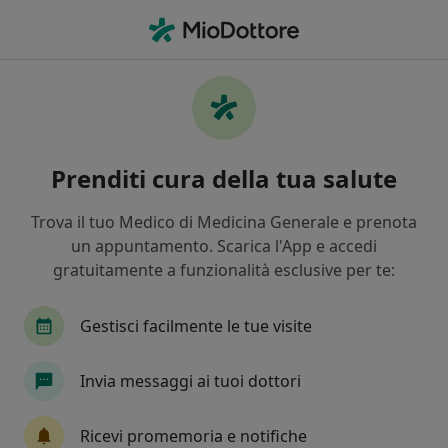
Men
Ernia Inguinale • Casalmaggiore, CR
Filters
• 1
Assicurazione
Map
Specialisti in trattamento Ernia Inguinale a
Prenditi cura della tua salute
Casalmaggiore
In che modo ordiniamo i risultati
Trova il tuo Medico di Medicina Generale e prenota
un appuntamento. Scarica l'App e accedi
gratuitamente a funzionalità esclusive per te:
Che specializzazione stai cercando?
Chirurgo generale
Urologo
Logopedista
Gestisci facilmente le tue visite
Invia messaggi ai tuoi dottori
Ricevi promemoria e notifiche