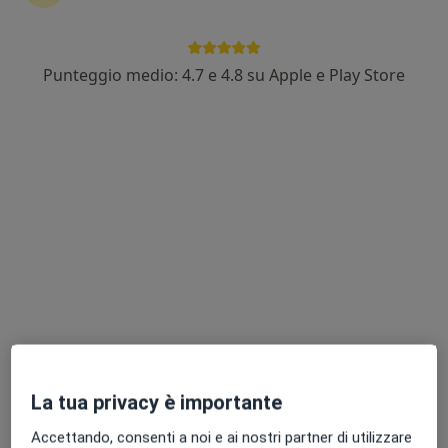
Punteggio medio: 4.7 e 4.8 su Apple e Play Store
Dr. Marco Giacometti
·
Altro
Chirurgo generale, Proctologo, Chirurgo
88 recensioni
Indirizzo
Online
Via Donatori di Sangue, 1, Guastalla
•
Mappa
Ospedale Civile
Medicazione
30 €
Questo dottore non ha ancora attivato le prenotazioni online presso questo indirizzo.
Chiedi di attivare le prenotazioni online
La tua privacy è importante
Accettando, consenti a noi e ai nostri partner di utilizzare