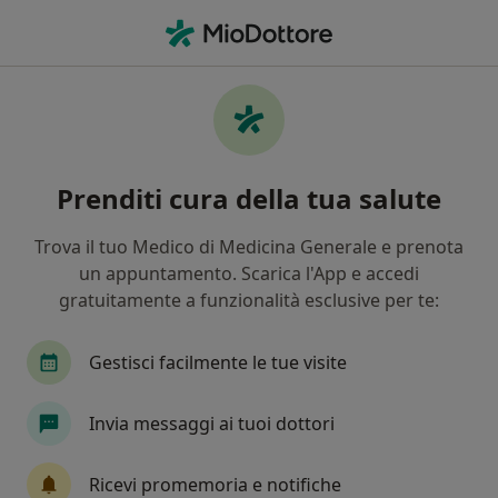
Men
Ernia Inguinale • Reggio Emilia, RE
Filters
• 1
Assicurazione
Map
Specialisti in trattamento Ernia Inguinale a
Prenditi cura della tua salute
Reggio Emilia
In che modo ordiniamo i risultati
Trova il tuo Medico di Medicina Generale e prenota
un appuntamento. Scarica l'App e accedi
gratuitamente a funzionalità esclusive per te:
Che specializzazione stai cercando?
Chirurgo generale
Proctologo
Chirurgo
Gestisci facilmente le tue visite
Invia messaggi ai tuoi dottori
Ricevi promemoria e notifiche