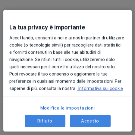
La tua privacy è importante
Accettando, consenti a noi e ai nostri partner di utilizzare
cookie (o tecnologie simili) per raccogliere dati statistici
Dott. Federico Biolchini
e fornirti contenuti in base alle tue abitudini di
·
Altro
Chirurgo generale, Chirurgo
navigazione. Se rifiuti tutti i cookie, utilizzeremo solo
48 recensioni
quelli necessari per il corretto utilizzo del nostro sito.
Puoi revocare il tuo consenso o aggiornare le tue
Viale Monte San Michele, 5/D, Reggio Emilia
•
Mappa
preferenze in qualsiasi momento dalle impostazioni. Per
Poliambulatorio Privato San Michele, S.R.L.
saperne di più, consulta la nostra
Informativa sui cookie
Visita chirurgica
153 €
Questo dottore non ha ancora attivato le prenotazioni online presso questo indirizzo.
Modifica le impostazioni
Chiedi di attivare le prenotazioni online
Rifiuto
Accetto