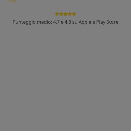
Punteggio medio: 4.7 e 4.8 su Apple e Play Store
Prof. Stefano Olmi
·
Altro
Chirurgo generale, Chirurgo
341 recensioni
Viale Monte San Michele, 5/D, Reggio Emilia
•
Mappa
Poliambulatorio Privato San Michele, S.R.L.
Visita bariatrica
153 €
Questo dottore non ha ancora attivato le prenotazioni online presso questo indirizzo.
Chiedi di attivare le prenotazioni online