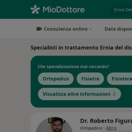
es. prest
Consulenza online
Date dispon
Specialisti in trattamento Ernia del d
Che specializzazione stai cercando?
Ortopedico
Fisiatra
Fisioter
Visualizza altre informazioni
Dr. Roberto Figu
·
Altro
Ortopedico