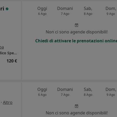
tri
Oggi
Domani
Sab,
Dom,
6 Ago
7 Ago
8 Ago
9 Ago
Non ci sono agende disponibili!
Chiedi di attivare le prenotazioni onlin
pa
Centro Salus Palermo - Poliambulatorio Medico Specialistico
120 €
Oggi
Domani
Sab,
Dom,
6 Ago
7 Ago
8 Ago
9 Ago
·
Altro
Non ci sono agende disponibili!