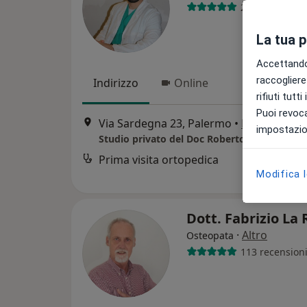
29 recensioni
La tua 
Accettando,
raccogliere 
Indirizzo
Online
rifiuti tutt
Puoi revoca
Via Sardegna 23, Palermo
•
Mappa
impostazion
Studio privato del Doc Roberto Figura
Prima visita ortopedica
Modifica 
Dott. Fabrizio La
·
Altro
Osteopata
113 recension