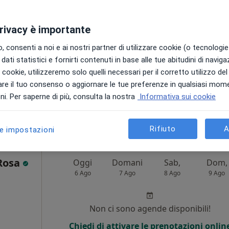
Non ci sono agende disponibili!
privacy è importante
Chiedi di attivare le prenotazioni onlin
 consenti a noi e ai nostri partner di utilizzare cookie (o tecnologie 
dati statistici e fornirti contenuti in base alle tue abitudini di navig
i i cookie, utilizzeremo solo quelli necessari per il corretto utilizzo de
re il tuo consenso o aggiornare le tue preferenze in qualsiasi mom
i. Per saperne di più, consulta la nostra
Informativa sui cookie
120 €
Rifiuto
A
le impostazioni
 Rosa
Oggi
Domani
Sab,
Dom,
6 Ago
7 Ago
8 Ago
9 Ago
i
Non ci sono agende disponibili!
Chiedi di attivare le prenotazioni onlin