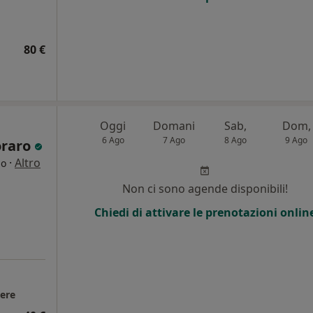
80 €
Oggi
Domani
Sab,
Dom,
6 Ago
7 Ago
8 Ago
9 Ago
oraro
·
Altro
go
Non ci sono agende disponibili!
Chiedi di attivare le prenotazioni onlin
sere