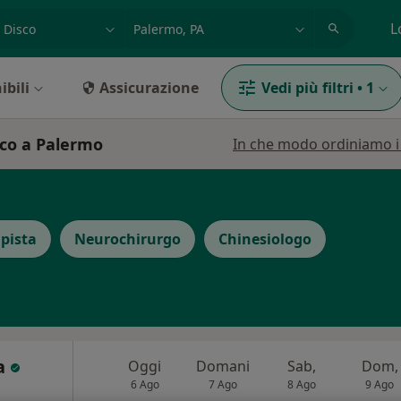
azione, medico, struttura
es: Roma
L
ibili
Assicurazione
Vedi più filtri
•
1
isco a Palermo
In che modo ordiniamo i r
apista
Neurochirurgo
Chinesiologo
ra
Oggi
Domani
Sab,
Dom,
6 Ago
7 Ago
8 Ago
9 Ago