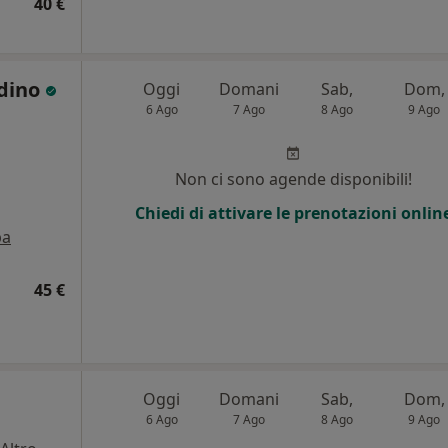
40 €
adino
Oggi
Domani
Sab,
Dom,
6 Ago
7 Ago
8 Ago
9 Ago
Non ci sono agende disponibili!
Chiedi di attivare le prenotazioni onlin
pa
45 €
Oggi
Domani
Sab,
Dom,
6 Ago
7 Ago
8 Ago
9 Ago