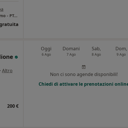
pa
SOLO INFORMATORI SCIENTIFICI (ASP Palermo - PTA Biondo)
gratuita
Oggi
Domani
Sab,
Dom,
6 Ago
7 Ago
8 Ago
9 Ago
lione
·
Altro
Non ci sono agende disponibili!
Chiedi di attivare le prenotazioni onlin
200 €