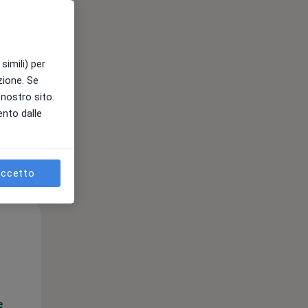
e
simili) per
azione. Se
l nostro sito.
ento dalle
ccetto
Lun,
Mar,
Mer,
10 Ago
11 Ago
12 Ago
e