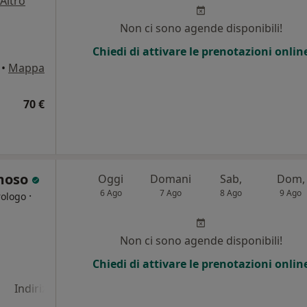
Altro
Non ci sono agende disponibili!
Chiedi di attivare le prenotazioni onlin
•
Mappa
70 €
amoso
Oggi
Domani
Sab,
Dom,
6 Ago
7 Ago
8 Ago
9 Ago
·
rologo
i
Non ci sono agende disponibili!
Chiedi di attivare le prenotazioni onlin
Indirizzo 4
Indirizzo 5