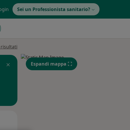
ogin
Sei un Professionista sanitario?
isultati
Espandi mappa
Lun,
Mar,
Mer,
10 Ago
11 Ago
12 Ago