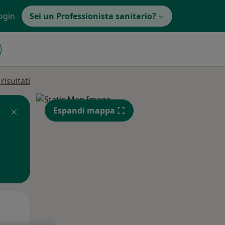
ogin
Sei un Professionista sanitario?
isultati
Espandi mappa
Mer,
Gio,
Ven,
12 Ago
13 Ago
14 Ago