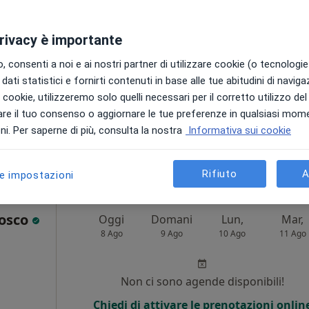
Non ci sono agende disponibili!
privacy è importante
Chiedi di attivare le prenotazioni onlin
 consenti a noi e ai nostri partner di utilizzare cookie (o tecnologie 
dati statistici e fornirti contenuti in base alle tue abitudini di navig
i i cookie, utilizzeremo solo quelli necessari per il corretto utilizzo de
re il tuo consenso o aggiornare le tue preferenze in qualsiasi mom
i. Per saperne di più, consulta la nostra
Informativa sui cookie
60 €
Rifiuto
A
le impostazioni
Bosco
Oggi
Domani
Lun,
Mar,
8 Ago
9 Ago
10 Ago
11 Ago
Non ci sono agende disponibili!
Chiedi di attivare le prenotazioni onlin