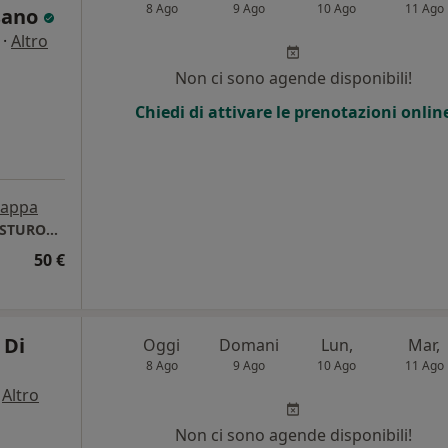
8 Ago
9 Ago
10 Ago
11 Ago
sano
·
Altro
Non ci sono agende disponibili!
Chiedi di attivare le prenotazioni onlin
appa
Dott. Golesano Marco - CHINESIOLOGIA, POSTUROLOGIA e PERSONAL TRAINING
50 €
 Di
Oggi
Domani
Lun,
Mar,
8 Ago
9 Ago
10 Ago
11 Ago
·
Altro
i
Non ci sono agende disponibili!