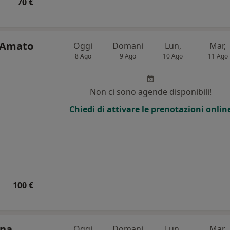
70 €
D'Amato
Oggi
Domani
Lun,
Mar,
8 Ago
9 Ago
10 Ago
11 Ago
Non ci sono agende disponibili!
Chiedi di attivare le prenotazioni onlin
100 €
ina
Oggi
Domani
Lun,
Mar,