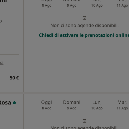
8 Ago
9 Ago
10 Ago
11 Ago
,
o
Non ci sono agende disponibili!
Chiedi di attivare le prenotazioni onlin
pa
50 €
 Rosa
Oggi
Domani
Lun,
Mar,
8 Ago
9 Ago
10 Ago
11 Ago
i
Non ci sono agende disponibili!