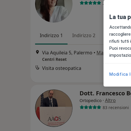
23 recensioni
La tua 
Accettando,
raccogliere 
Indirizzo 1
Indirizzo 2
rifiuti tutt
Puoi revoca
Via Aquileia 5, Palermo
•
Mappa
impostazion
Centri Reset
Visita osteopatica
Modifica 
Dott. Francesco 
·
Altro
Ortopedico
83 recensioni