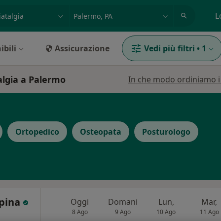
azione, medico, struttura
es: Roma
L
ibili
Assicurazione
Vedi più filtri
•
1
algia a Palermo
In che modo ordiniamo i r
Ortopedico
Osteopata
Posturologo
Spina
Oggi
Domani
Lun,
Mar,
8 Ago
9 Ago
10 Ago
11 Ago