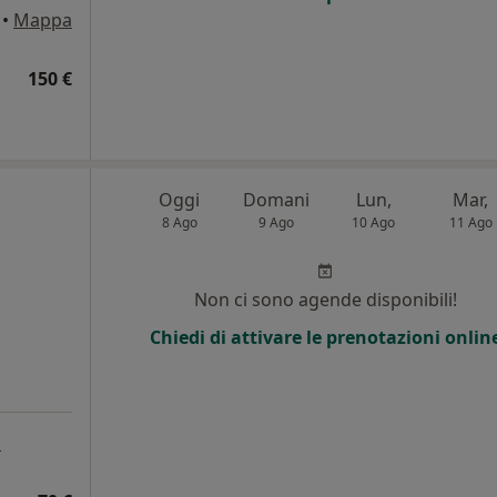
•
Mappa
150 €
Oggi
Domani
Lun,
Mar,
8 Ago
9 Ago
10 Ago
11 Ago
Non ci sono agende disponibili!
Chiedi di attivare le prenotazioni onlin
a