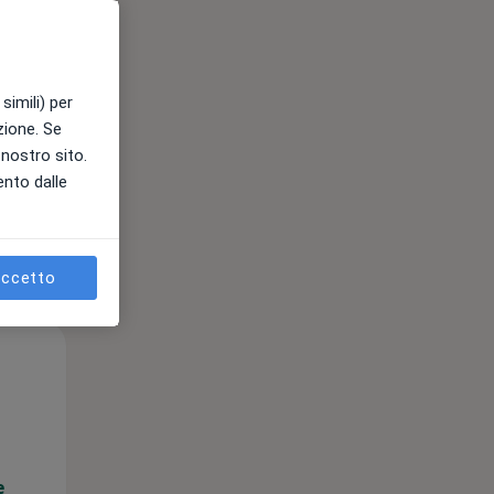
e
simili) per
azione. Se
l nostro sito.
ento dalle
ccetto
Mer,
Gio,
Ven,
12 Ago
13 Ago
14 Ago
e