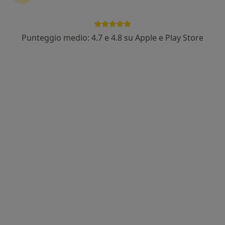
Punteggio medio: 4.7 e 4.8 su Apple e Play Store
Dott. Alessio Galasso
·
Altro
Osteopata, Fisioterapista
378 recensioni
Indirizzo 1
Indirizzo 2
Indirizzo 3
Via Martin Luther King 13, Montale
•
Mappa
Misericordia di Montale
Fisioterapia
55 €
Questo dottore non ha ancora attivato le prenotazioni online presso questo indirizzo.
Chiedi di attivare le prenotazioni online