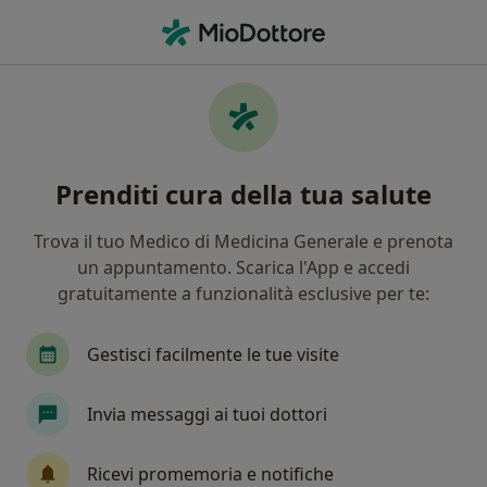
Men
Epitrocleite • Pistoia, PT
Filters
• 1
Assicurazione
Map
Specialisti in trattamento Epitrocleite a
Prenditi cura della tua salute
Pistoia
In che modo ordiniamo i risultati
Trova il tuo Medico di Medicina Generale e prenota
un appuntamento. Scarica l'App e accedi
gratuitamente a funzionalità esclusive per te:
Che specializzazione stai cercando?
Fisioterapista
Ortopedico
Medico dello sp
Gestisci facilmente le tue visite
Invia messaggi ai tuoi dottori
Ricevi promemoria e notifiche