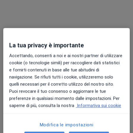
Chiedi di attivare le prenotazioni online
La tua privacy è importante
Accettando, consenti a noi e ai nostri partner di utilizzare
cookie (o tecnologie simili) per raccogliere dati statistici
Dott. Michael Cresci
e fornirti contenuti in base alle tue abitudini di
Ortopedico
navigazione. Se rifiuti tutti i cookie, utilizzeremo solo
39 recensioni
quelli necessari per il corretto utilizzo del nostro sito.
Puoi revocare il tuo consenso o aggiornare le tue
Indirizzo
Online
preferenze in qualsiasi momento dalle impostazioni. Per
saperne di più, consulta la nostra
Informativa sui cookie
Via Gianni Metello 37, Pistoia
•
Mappa
Medical Center
Modifica le impostazioni
Medicazione
da 80 €