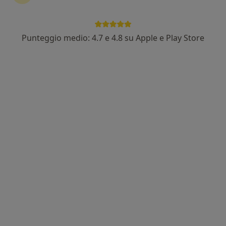
Punteggio medio: 4.7 e 4.8 su Apple e Play Store
Dott. Alessio Galasso
·
Altro
Osteopata, Fisioterapista
379 recensioni
Indirizzo 1
Indirizzo 2
Indirizzo 3
Via Martin Luther King 13, Montale
•
Mappa
Misericordia di Montale
Fisioterapia
55 €
Questo dottore non ha ancora attivato le prenotazioni online presso questo indirizzo.
Chiedi di attivare le prenotazioni online