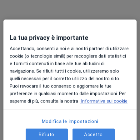
La tua privacy è importante
Pagamenti online
Accettando, consenti a noi e ai nostri partner di utilizzare
Dott.ssa Linda Fossi
cookie (o tecnologie simili) per raccogliere dati statistici
·
Altro
Osteopata, Posturologa, Terapeuta
e fornirti contenuti in base alle tue abitudini di
119 recensioni
navigazione. Se rifiuti tutti i cookie, utilizzeremo solo
quelli necessari per il corretto utilizzo del nostro sito.
Via Molina di Gora, 4, Pistoia
•
Mappa
Puoi revocare il tuo consenso o aggiornare le tue
Studio privato a Pistoia (Prenotazioni su whatsapp 3926248457)
preferenze in qualsiasi momento dalle impostazioni. Per
Prima visita osteopatica
20 €
saperne di più, consulta la nostra
Informativa sui cookie
Questo dottore non ha ancora attivato le prenotazioni online presso questo indirizzo.
Chiedi di attivare le prenotazioni online
Modifica le impostazioni
Rifiuto
Accetto