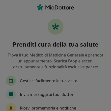
Men
Ernia • Pistoia, PT
Filters
• 1
Mappa
Specialisti in trattamento Ernia a Pistoia
Prenditi cura della tua salute
In che modo ordiniamo i risultati
Trova il tuo Medico di Medicina Generale e prenota
un appuntamento. Scarica l'App e accedi
Che specializzazione stai cercando?
gratuitamente a funzionalità esclusive per te:
Proctologo
Chirurgo generale
Osteopata
Gestisci facilmente le tue visite
Invia messaggi ai tuoi dottori
Ricevi promemoria e notifiche