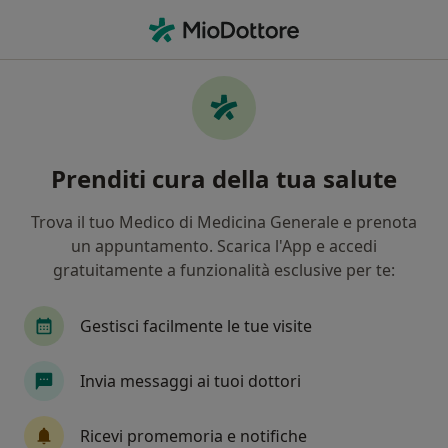
Men
Epitrocleite • Sesto Fiorentino, FI
Filters
• 1
Assicurazione
Map
Specialisti in trattamento Epitrocleite a
Prenditi cura della tua salute
Sesto Fiorentino
In che modo ordiniamo i risultati
Trova il tuo Medico di Medicina Generale e prenota
un appuntamento. Scarica l'App e accedi
gratuitamente a funzionalità esclusive per te:
Che specializzazione stai cercando?
Fisioterapista
Ortopedico
Posturologo
Gestisci facilmente le tue visite
Invia messaggi ai tuoi dottori
Ricevi promemoria e notifiche