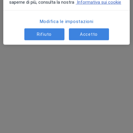
saperne di più, consulta la nostra
Informativa sui cookie
Questo dottore non ha ancora attivato le prenotazioni online presso questo indirizzo.
Chiedi di attivare le prenotazioni online
Modifica le impostazioni
Rifiuto
Accetto
Dott. Alessio Stranges
·
Altro
Fisioterapista, Posturologo
252 recensioni
Via Niccolo' Piccinni 70, Firenze
•
Mappa
BioPhysioTech - Fisioterapia e Terapia Osteopatica Firenze
Fisioterapia
da 50 €