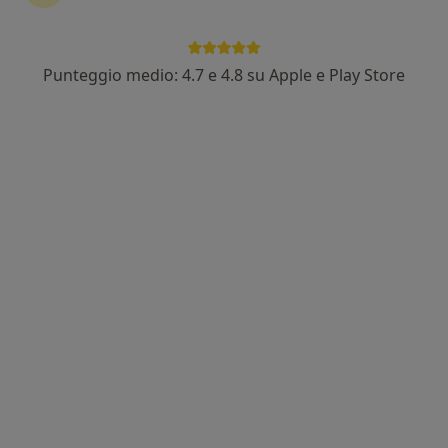
Punteggio medio: 4.7 e 4.8 su Apple e Play Store
Andrea Bandini
·
Altro
Fisioterapista, Massofisioterapista
8 recensioni
Indirizzo
Online
via Raffaello Sanzio 13, Sesto Fiorentino
•
Mappa
Fisiocenter
Allenamento sportivo
da 30 €
Questo dottore non ha ancora attivato le prenotazioni online presso questo indirizzo.
Chiedi di attivare le prenotazioni online