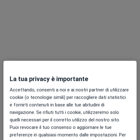
Chiedi di attivare le prenotazioni online
Dott. Massimo Polo
La tua privacy è importante
·
Altro
Fisioterapista
16 recensioni
Accettando, consenti a noi e ai nostri partner di utilizzare
cookie (o tecnologie simili) per raccogliere dati statistici
Indirizzo
Online
e fornirti contenuti in base alle tue abitudini di
navigazione. Se rifiuti tutti i cookie, utilizzeremo solo
quelli necessari per il corretto utilizzo del nostro sito.
Via Renato Fucini 4, Sesto Fiorentino
•
Mappa
Puoi revocare il tuo consenso o aggiornare le tue
Rilab di Massimo Polo
preferenze in qualsiasi momento dalle impostazioni. Per
Fisioterapia
35 €