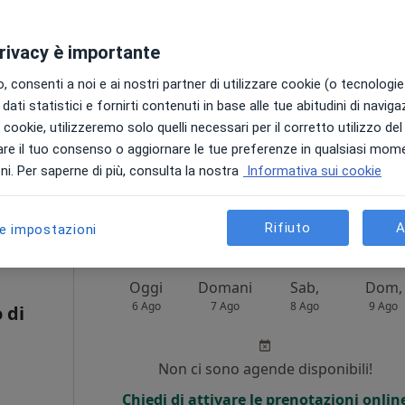
i
Non ci sono agende disponibili!
privacy è importante
Chiedi di attivare le prenotazioni onlin
 consenti a noi e ai nostri partner di utilizzare cookie (o tecnologie 
dati statistici e fornirti contenuti in base alle tue abitudini di navig
Online
i i cookie, utilizzeremo solo quelli necessari per il corretto utilizzo de
re il tuo consenso o aggiornare le tue preferenze in qualsiasi mom
i. Per saperne di più, consulta la nostra
Informativa sui cookie
UTICI
Rifiuto
A
le impostazioni
Oggi
Domani
Sab,
Dom,
6 Ago
7 Ago
8 Ago
9 Ago
 di
Non ci sono agende disponibili!
Chiedi di attivare le prenotazioni onlin
i