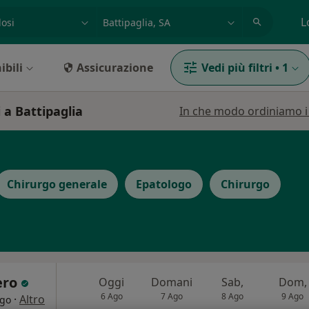
azione, medico, struttura
es: Roma
L
ibili
Assicurazione
Vedi più filtri
•
1
 a Battipaglia
In che modo ordiniamo i r
Chirurgo generale
Epatologo
Chirurgo
ero
Oggi
Domani
Sab,
Dom,
6 Ago
7 Ago
8 Ago
9 Ago
·
Altro
ogo