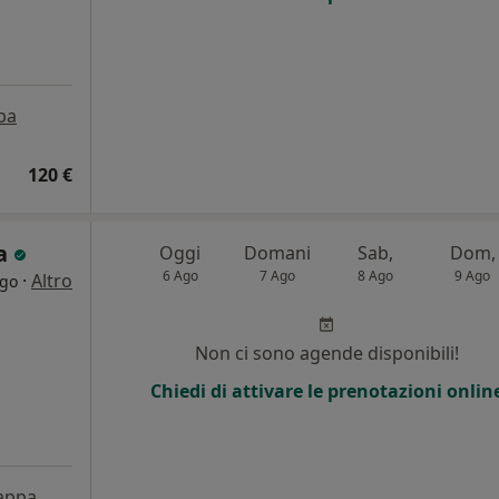
pa
120 €
ca
Oggi
Domani
Sab,
Dom,
6 Ago
7 Ago
8 Ago
9 Ago
·
Altro
ogo
i
Non ci sono agende disponibili!
Chiedi di attivare le prenotazioni onlin
appa