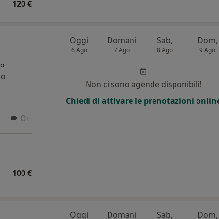
120 €
Oggi
Domani
Sab,
Dom,
6 Ago
7 Ago
8 Ago
9 Ago
go
ro
Non ci sono agende disponibili!
Chiedi di attivare le prenotazioni onlin
Online
100 €
Oggi
Domani
Sab,
Dom,