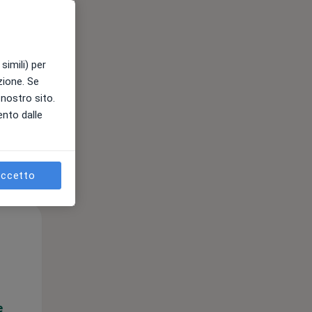
e
simili) per
azione. Se
l nostro sito.
ento dalle
ccetto
Lun,
Mar,
Mer,
10 Ago
11 Ago
12 Ago
e