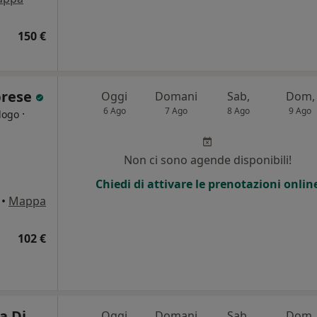
150 €
brese
Oggi
Domani
Sab,
Dom,
6 Ago
7 Ago
8 Ago
9 Ago
·
logo
Non ci sono agende disponibili!
Chiedi di attivare le prenotazioni onlin
•
Mappa
o
102 €
a Di
Oggi
Domani
Sab,
Dom,