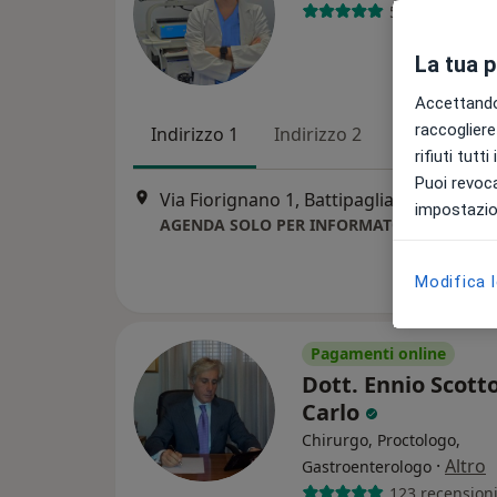
536 recension
La tua 
Accettando,
raccogliere 
Indirizzo 1
Indirizzo 2
Indirizzo 3
rifiuti tutt
Puoi revoca
Via Fiorignano 1, Battipaglia
•
Mappa
impostazion
AGENDA SOLO PER INFORMATORI FARMACE
Modifica 
Pagamenti online
Dott. Ennio Scotto
Carlo
Chirurgo, Proctologo,
·
Altro
Gastroenterologo
123 recension