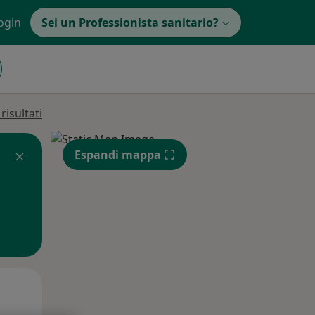
ogin
Sei un Professionista sanitario?
isultati
Espandi mappa
Lun,
Mar,
Mer,
10 Ago
11 Ago
12 Ago