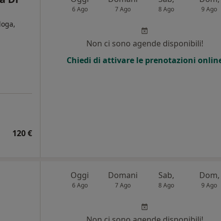
6 Ago
7 Ago
8 Ago
9 Ago
loga,
Non ci sono agende disponibili!
Chiedi di attivare le prenotazioni onlin
120 €
Oggi
Domani
Sab,
Dom,
6 Ago
7 Ago
8 Ago
9 Ago
Non ci sono agende disponibili!