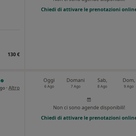
Chiedi di attivare le prenotazioni onlin
130 €
i
Oggi
Domani
Sab,
Dom,
6 Ago
7 Ago
8 Ago
9 Ago
·
Altro
ogo
Non ci sono agende disponibili!
Chiedi di attivare le prenotazioni onlin