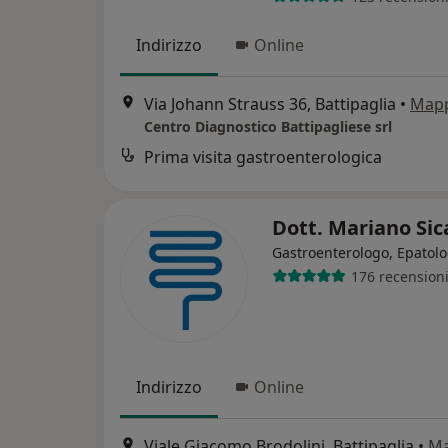
Indirizzo
Online
Via Johann Strauss 36, Battipaglia
•
Map
Centro Diagnostico Battipagliese srl
Prima visita gastroenterologica
Dott. Mariano Si
Gastroenterologo, Epatol
176 recension
Indirizzo
Online
Viale Giacomo Brodolini, Battipaglia
•
M