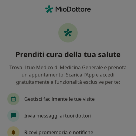
Men
Tumore Dello Stomaco • Battipaglia, SA
Filters
• 1
Assicurazione
Map
Specialisti in trattamento Tumore dello
Prenditi cura della tua salute
stomaco a Battipaglia
In che modo ordiniamo i risultati
Trova il tuo Medico di Medicina Generale e prenota
un appuntamento. Scarica l'App e accedi
gratuitamente a funzionalità esclusive per te:
Che specializzazione stai cercando?
Gastroenterologo
Proctologo
Chirurgo ge
Gestisci facilmente le tue visite
Invia messaggi ai tuoi dottori
Ricevi promemoria e notifiche