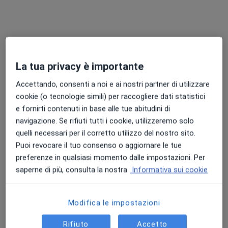
Chiedi di attivare le prenotazioni online
La tua privacy è importante
Accettando, consenti a noi e ai nostri partner di utilizzare
cookie (o tecnologie simili) per raccogliere dati statistici
e fornirti contenuti in base alle tue abitudini di
navigazione. Se rifiuti tutti i cookie, utilizzeremo solo
Dott. Mariano Sica
quelli necessari per il corretto utilizzo del nostro sito.
·
Altro
Puoi revocare il tuo consenso o aggiornare le tue
Gastroenterologo, Epatologo
preferenze in qualsiasi momento dalle impostazioni. Per
178 recensioni
saperne di più, consulta la nostra
Informativa sui cookie
Indirizzo
Online
Modifica le impostazioni
Viale Giacomo Brodolini, Battipaglia
•
Mappa
PROMEDICAL
Rifiuto
Accetto