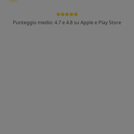
Punteggio medio: 4.7 e 4.8 su Apple e Play Store
Pagamenti online
Dott. Ennio Scotto di Carlo
·
Altro
Chirurgo, Proctologo, Gastroenterologo
123 recensioni
Indirizzo
Online
Via Johann Strauss 36, Battipaglia
•
Mappa
Centro Diagnostico Battipagliese srl
Prima visita gastroenterologica
120 €
Questo dottore non ha ancora attivato le prenotazioni online presso questo indirizzo.
Chiedi di attivare le prenotazioni online