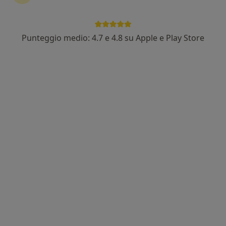
Punteggio medio: 4.7 e 4.8 su Apple e Play Store
Pagamenti online
Dott. Ennio Scotto di Carlo
·
Altro
Chirurgo, Proctologo, Gastroenterologo
123 recensioni
Indirizzo
Online
Via Johann Strauss 36, Battipaglia
•
Mappa
Centro Diagnostico Battipagliese srl
Prima visita gastroenterologica
120 €
Questo dottore non ha ancora attivato le prenotazioni online presso questo indirizzo.
Chiedi di attivare le prenotazioni online