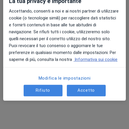
La tua privacy è importante
Accettando, consenti a noi e ai nostri partner di utilizzare
cookie (o tecnologie simili) per raccogliere dati statistici
e fornirti contenuti in base alle tue abitudini di
navigazione. Se rifiuti tutti i cookie, utilizzeremo solo
quelli necessari per il corretto utilizzo del nostro sito.
Puoi revocare il tuo consenso o aggiornare le tue
preferenze in qualsiasi momento dalle impostazioni. Per
Dr. Gianluca Guerrasio
saperne di più, consulta la nostra
Informativa sui cookie
·
Altro
Dermatologo
116 recensioni
Modifica le impostazioni
Indirizzo 1
Indirizzo 2
Rifiuto
Accetto
Viale Giacomo Brodolini, Snc, Battipaglia
•
Mappa
ProMedical - Centro Medico Polispecialistico
Prima visita dermatologica
Prestazione gratuita
Questo dottore non ha ancora attivato le prenotazioni online presso questo indirizzo.