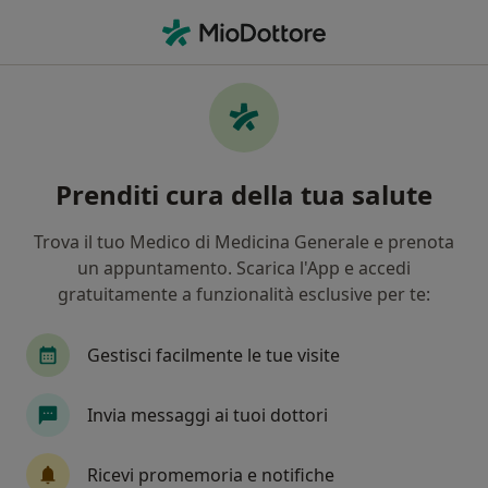
Men
Lipoma • Battipaglia, SA
Filters
• 1
Mappa
Specialisti in trattamento Lipoma a
Prenditi cura della tua salute
Battipaglia
In che modo ordiniamo i risultati
Trova il tuo Medico di Medicina Generale e prenota
un appuntamento. Scarica l'App e accedi
gratuitamente a funzionalità esclusive per te:
Che specializzazione stai cercando?
Chirurgo generale
Proctologo
Chirurgo
Gestisci facilmente le tue visite
Invia messaggi ai tuoi dottori
Ricevi promemoria e notifiche