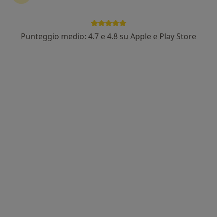
Punteggio medio: 4.7 e 4.8 su Apple e Play Store
Pagamenti online
Dott.ssa FIlomena Guida
·
Altro
Psicologa
15 recensioni
Indirizzo
Online
Via Napoli, 172, Castellammare di Stabia
•
Mappa
Studio - Dott.ssa Filomena Guida
Consulenza psicologica
50 €
Questo dottore non ha ancora attivato le prenotazioni online presso questo indirizzo.
Chiedi di attivare le prenotazioni online