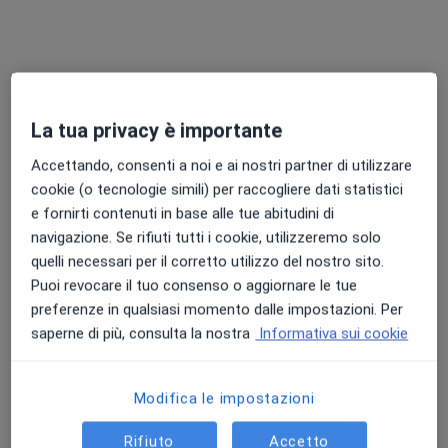
Chiedi di attivare le prenotazioni online
La tua privacy è importante
Accettando, consenti a noi e ai nostri partner di utilizzare
cookie (o tecnologie simili) per raccogliere dati statistici
e fornirti contenuti in base alle tue abitudini di
navigazione. Se rifiuti tutti i cookie, utilizzeremo solo
Dott.ssa Carla Chierchia
quelli necessari per il corretto utilizzo del nostro sito.
·
Altro
Puoi revocare il tuo consenso o aggiornare le tue
Psicologa, Psicoterapeuta
58 recensioni
preferenze in qualsiasi momento dalle impostazioni. Per
saperne di più, consulta la nostra
Informativa sui cookie
Indirizzo 1
Indirizzo 2
Online
Modifica le impostazioni
Via Bottaro 17, Torre Annunziata
•
Mappa
Studio di Psicoterapia, Torre Annunziata
Rifiuto
Accetto