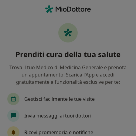
Men
Disturbi Psicosomatici • Castellammare di Stabia, NA
Filters
• 1
Assicurazione
Map
Specialisti in trattamento Disturbi
Prenditi cura della tua salute
psicosomatici a Castellammare di Stabia
In che modo ordiniamo i risultati
Trova il tuo Medico di Medicina Generale e prenota
un appuntamento. Scarica l'App e accedi
gratuitamente a funzionalità esclusive per te:
Che specializzazione stai cercando?
Psicologo
Psicoterapeuta
Psicologo clinic
Gestisci facilmente le tue visite
Invia messaggi ai tuoi dottori
Ricevi promemoria e notifiche