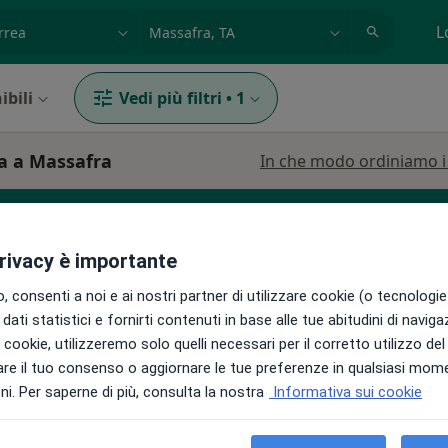
azione, medico, struttura
es: Roma
L
ibili
Vedi più filtri
•
1
ea a Massafra
In che modo ordiniamo i r
privacy è importante
 consenti a noi e ai nostri partner di utilizzare cookie (o tecnologie 
dati statistici e fornirti contenuti in base alle tue abitudini di navig
i i cookie, utilizzeremo solo quelli necessari per il corretto utilizzo de
Oggi
Domani
Mar,
Mer,
re il tuo consenso o aggiornare le tue preferenze in qualsiasi mom
9 Ago
10 Ago
11 Ago
12 Ago
ela
i. Per saperne di più, consulta la nostra
Informativa sui cookie
Non ci sono agende disponibili!