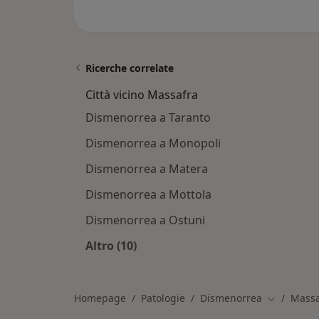
Ricerche correlate
Città vicino Massafra
Dismenorrea a Taranto
Dismenorrea a Monopoli
Dismenorrea a Matera
Dismenorrea a Mottola
Dismenorrea a Ostuni
Altro (10)
Altro nella categoria: Città vicino M
Homepage
Patologie
Dismenorrea
Massa
Cambia cit