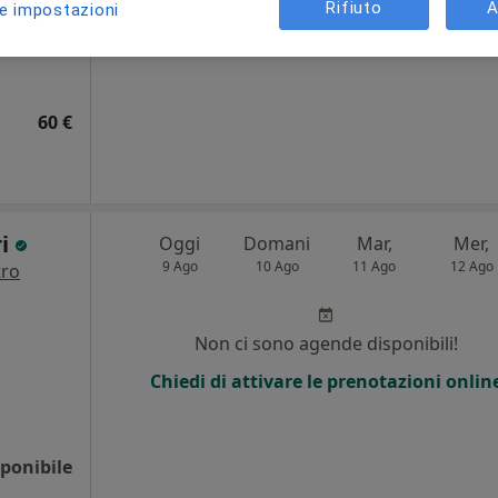
Rifiuto
A
le impostazioni
Chiedi di attivare le prenotazioni onlin
60 €
ri
Oggi
Domani
Mar,
Mer,
9 Ago
10 Ago
11 Ago
12 Ago
tro
i
Non ci sono agende disponibili!
Chiedi di attivare le prenotazioni onlin
ponibile