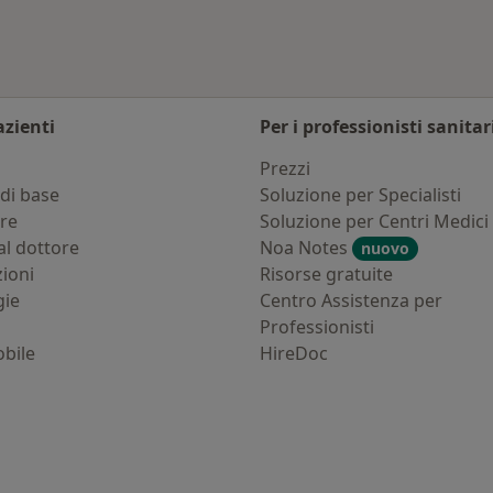
azienti
Per i professionisti sanitar
i
Prezzi
di base
Soluzione per Specialisti
ure
Soluzione per Centri Medici
al dottore
Noa Notes
nuovo
zioni
Risorse gratuite
gie
Centro Assistenza per
Professionisti
bile
HireDoc