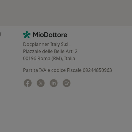
Contatti
MioDottore - Homepage
i
Docplanner Italy S.r.l.
Piazzale delle Belle Arti 2
00196 Roma (RM), Italia
Partita IVA e codice Fiscale 09244850963
Facebook
si apre in una nuova scheda
Twitter
si apre in una nuova scheda
Linkedin
si apre in una nuova scheda
Spotify
si apre in una nuova sched