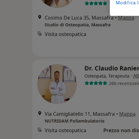
Modifica 
13 recensioni
Cosimo De Luca 35, Massafra
•
Mappa
Studio di Osteopatia, Massafra
Visita osteopatica
Dr. Claudio Ranie
·
Al
Osteopata, Terapeuta
266 recension
Via Camigliatello 11, Massafra
•
Mappa
NUTRIDAM Poliambulatorio
Visita osteopatica
Prezzo non dis