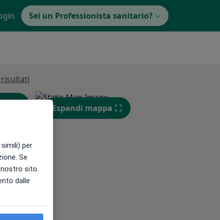
ogin
Sei un Professionista sanitario?
isultati
Espandi mappa
simili) per
azione. Se
l nostro sito.
Gio,
Ven,
Sab,
ento dalle
13 Ago
14 Ago
15 Ago