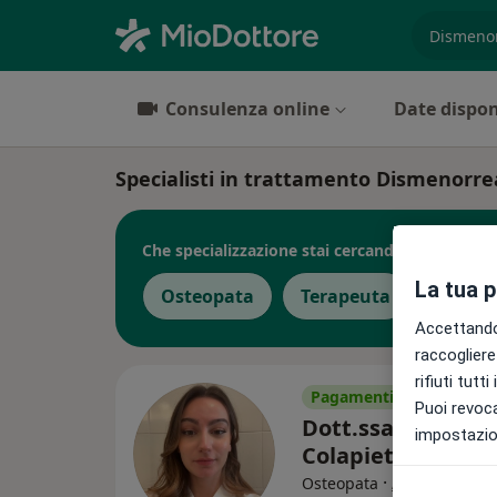
es. prest
Consulenza online
Date dispon
Specialisti in trattamento Dismenorr
Che specializzazione stai cercando?
La tua 
Osteopata
Terapeuta
Accettando,
raccogliere 
rifiuti tutt
Pagamenti online
Puoi revoca
Dott.ssa Mariang
impostazion
Colapietro
·
Altro
Osteopata