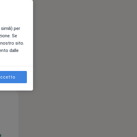
e
simili) per
azione. Se
l nostro sito.
ento dalle
ccetto
Mar,
Mer,
Gio,
11 Ago
12 Ago
13 Ago
e