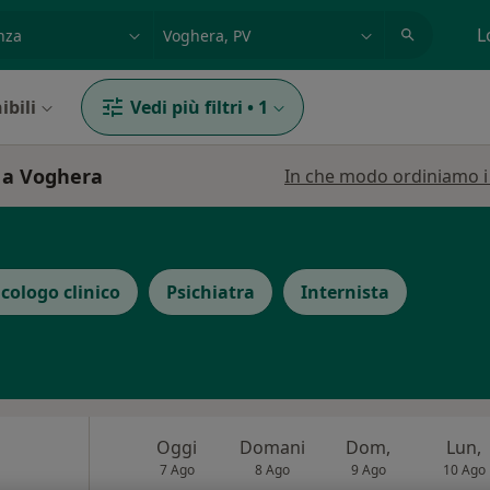
azione, medico, struttura
es: Roma
L
ibili
Vedi più filtri
•
1
a a Voghera
In che modo ordiniamo i r
icologo clinico
Psichiatra
Internista
Oggi
Domani
Dom,
Lun,
7 Ago
8 Ago
9 Ago
10 Ago