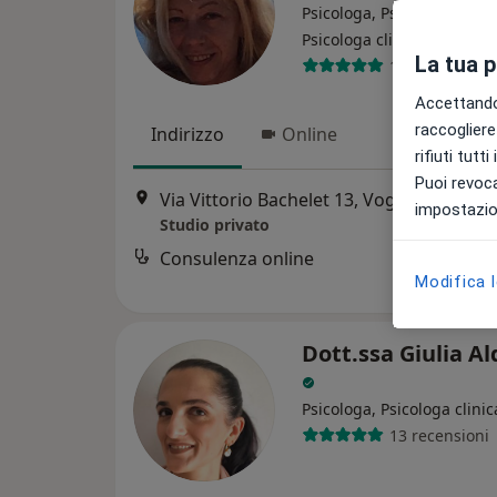
Psicologa, Psicoterapeuta,
·
Altro
Psicologa clinica
La tua 
16 recensioni
Accettando,
raccogliere 
Indirizzo
Online
rifiuti tutt
Puoi revoca
Via Vittorio Bachelet 13, Voghera
•
Map
impostazion
Studio privato
Consulenza online
Modifica 
Dott.ssa Giulia A
Psicologa, Psicologa clinic
13 recensioni