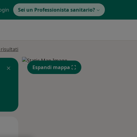
ogin
Sei un Professionista sanitario?
isultati
Espandi mappa
Mar,
Mer,
Gio,
11 Ago
12 Ago
13 Ago