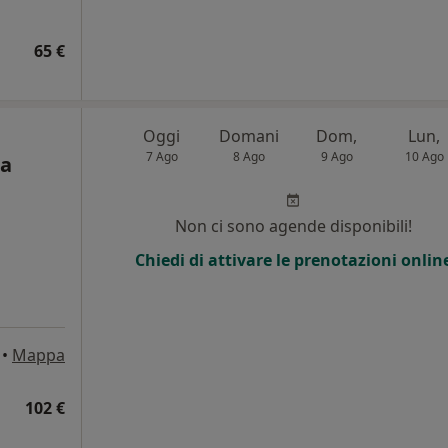
65 €
Oggi
Domani
Dom,
Lun,
7 Ago
8 Ago
9 Ago
10 Ago
ta
Non ci sono agende disponibili!
Chiedi di attivare le prenotazioni onlin
•
Mappa
102 €