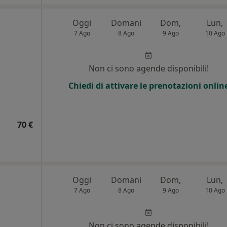
Oggi
Domani
Dom,
Lun,
7 Ago
8 Ago
9 Ago
10 Ago
Non ci sono agende disponibili!
Chiedi di attivare le prenotazioni onlin
70 €
Oggi
Domani
Dom,
Lun,
7 Ago
8 Ago
9 Ago
10 Ago
Non ci sono agende disponibili!