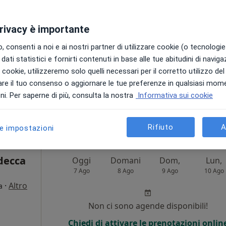
Non ci sono agende disponibili!
privacy è importante
Chiedi di attivare le prenotazioni onlin
 consenti a noi e ai nostri partner di utilizzare cookie (o tecnologie 
dati statistici e fornirti contenuti in base alle tue abitudini di navig
i i cookie, utilizzeremo solo quelli necessari per il corretto utilizzo de
re il tuo consenso o aggiornare le tue preferenze in qualsiasi mom
pa
i. Per saperne di più, consulta la nostra
Informativa sui cookie
60 €
Rifiuto
A
le impostazioni
ldecca
Oggi
Domani
Dom,
Lun,
7 Ago
8 Ago
9 Ago
10 Ago
·
Altro
a
Non ci sono agende disponibili!
Chiedi di attivare le prenotazioni onlin