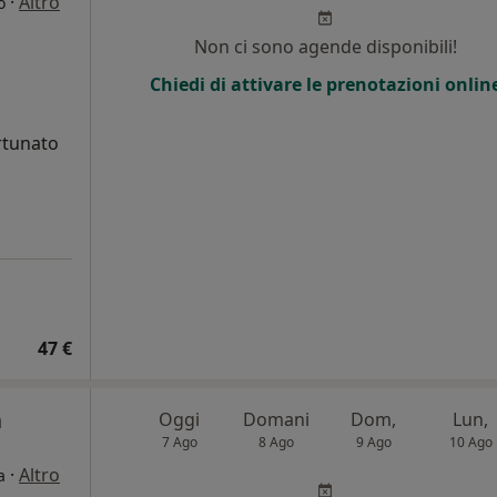
·
Altro
o
Non ci sono agende disponibili!
Chiedi di attivare le prenotazioni onlin
rtunato
47 €
a
Oggi
Domani
Dom,
Lun,
7 Ago
8 Ago
9 Ago
10 Ago
·
Altro
a