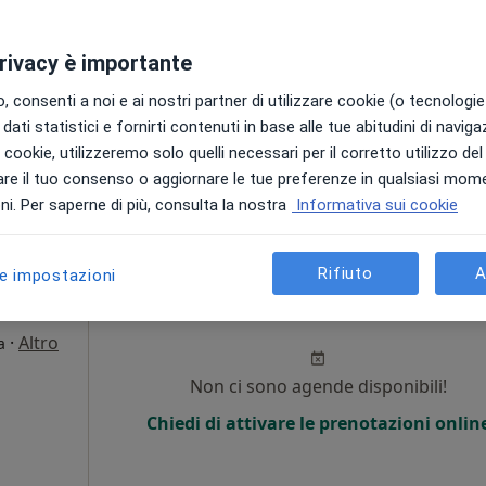
Chiedi di attivare le prenotazioni onlin
privacy è importante
 consenti a noi e ai nostri partner di utilizzare cookie (o tecnologie 
dati statistici e fornirti contenuti in base alle tue abitudini di navig
i i cookie, utilizzeremo solo quelli necessari per il corretto utilizzo de
re il tuo consenso o aggiornare le tue preferenze in qualsiasi mom
70 €
i. Per saperne di più, consulta la nostra
Informativa sui cookie
Rifiuto
A
le impostazioni
 Danna
Oggi
Domani
Dom,
Lun,
7 Ago
8 Ago
9 Ago
10 Ago
·
Altro
a
Non ci sono agende disponibili!
Chiedi di attivare le prenotazioni onlin