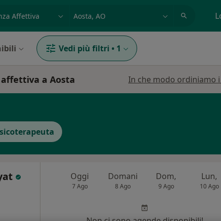
azione, medico, struttura
es: Roma
L
ibili
Vedi più filtri
•
1
affettiva a Aosta
In che modo ordiniamo i r
sicoterapeuta
yat
Oggi
Domani
Dom,
Lun,
7 Ago
8 Ago
9 Ago
10 Ago
Non ci sono agende disponibili!