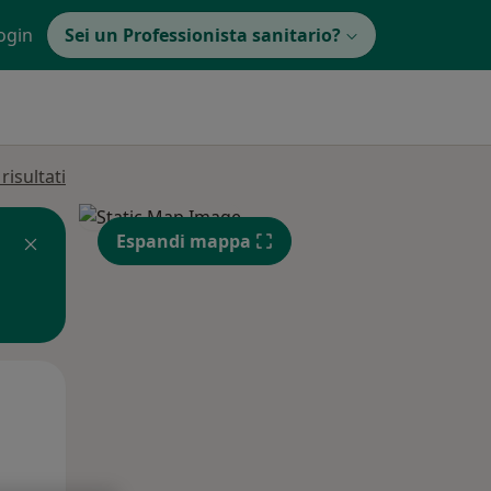
ogin
Sei un Professionista sanitario?
isultati
Espandi mappa
Mar,
Mer,
Gio,
11 Ago
12 Ago
13 Ago