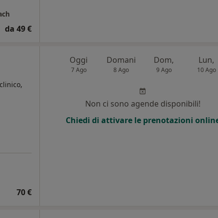
ach
da 49 €
Oggi
Domani
Dom,
Lun,
7 Ago
8 Ago
9 Ago
10 Ago
clinico,
Non ci sono agende disponibili!
Chiedi di attivare le prenotazioni onlin
70 €