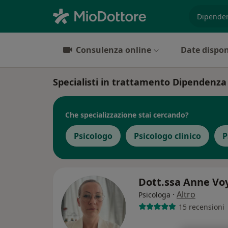
es. prest
Consulenza online
Date dispon
Specialisti in trattamento Dipendenza 
Che specializzazione stai cercando?
Psicologo
Psicologo clinico
P
Dott.ssa Anne Vo
·
Altro
Psicologa
15 recensioni