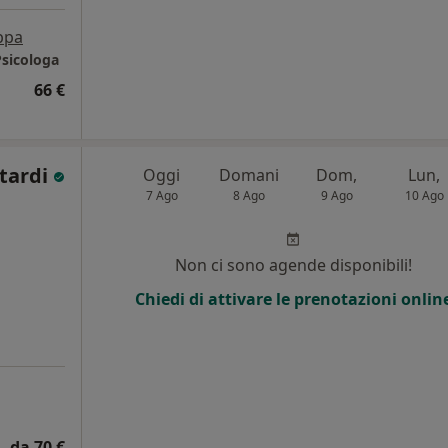
ppa
Psicologa
66 €
itardi
Oggi
Domani
Dom,
Lun,
7 Ago
8 Ago
9 Ago
10 Ago
Non ci sono agende disponibili!
Chiedi di attivare le prenotazioni onlin
da 70 €