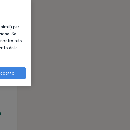
e
simili) per
azione. Se
l nostro sito.
ento dalle
ccetto
Mar,
Mer,
Gio,
11 Ago
12 Ago
13 Ago
e