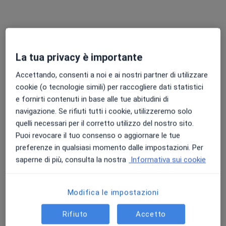
Chiedi di attivare le prenotazioni online
La tua privacy è importante
Accettando, consenti a noi e ai nostri partner di utilizzare
cookie (o tecnologie simili) per raccogliere dati statistici
e fornirti contenuti in base alle tue abitudini di
navigazione. Se rifiuti tutti i cookie, utilizzeremo solo
quelli necessari per il corretto utilizzo del nostro sito.
Dott.ssa Grazia Scaini
Puoi revocare il tuo consenso o aggiornare le tue
·
Altro
Psicologa clinica, Psicologa
preferenze in qualsiasi momento dalle impostazioni. Per
13 recensioni
saperne di più, consulta la nostra
Informativa sui cookie
Indirizzo
Online
Modifica le impostazioni
Via Sant'Anna 25, Camposampiero
•
Mappa
Rifiuto
Accetto
Studio Camposampiero