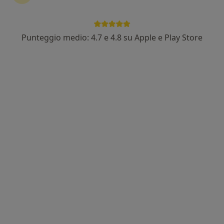
Punteggio medio: 4.7 e 4.8 su Apple e Play Store
Pagamenti online
Dott. Giacomo Bertazzoni
·
Altro
Psicologo
11 recensioni
Indirizzo
Online
Via Sant'Anna, 25, Camposampiero
•
Mappa
Studio Delfi
Colloquio psicologico
60 €
Questo dottore non ha ancora attivato le prenotazioni online presso questo indirizzo.
Chiedi di attivare le prenotazioni online