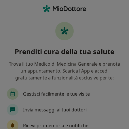
Men
Difficoltà Relazionali • Camposampiero, PD
Filters
• 1
Assicurazione
Map
Specialisti in trattamento Difficoltà
Prenditi cura della tua salute
relazionali a Camposampiero
In che modo ordiniamo i risultati
Trova il tuo Medico di Medicina Generale e prenota
un appuntamento. Scarica l'App e accedi
gratuitamente a funzionalità esclusive per te:
Che specializzazione stai cercando?
Psicologo
Psicologo clinico
Psicoterapeut
Gestisci facilmente le tue visite
Invia messaggi ai tuoi dottori
Ricevi promemoria e notifiche