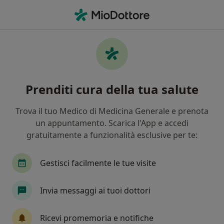
Men
Depressione • Bussolengo, VR
Filters
• 1
Mappa
Specialisti in trattamento Depressione a
Prenditi cura della tua salute
Bussolengo
In che modo ordiniamo i risultati
Trova il tuo Medico di Medicina Generale e prenota
un appuntamento. Scarica l'App e accedi
gratuitamente a funzionalità esclusive per te:
Che specializzazione stai cercando?
Psicologo
Psicoterapeuta
Psicologo clinic
Gestisci facilmente le tue visite
Invia messaggi ai tuoi dottori
Ricevi promemoria e notifiche