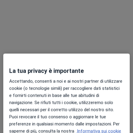
Chiedi di attivare le prenotazioni online
Dr. Francesco Botti
La tua privacy è importante
·
Psichiatra, Psicoterapeuta, Medico di medicina generale
Accettando, consenti a noi e ai nostri partner di utilizzare
Altro
cookie (o tecnologie simili) per raccogliere dati statistici
71 recensioni
e fornirti contenuti in base alle tue abitudini di
navigazione. Se rifiuti tutti i cookie, utilizzeremo solo
Indirizzo
Online
quelli necessari per il corretto utilizzo del nostro sito.
Puoi revocare il tuo consenso o aggiornare le tue
Via degli Scaligeri, 22, Bussolengo
•
Mappa
preferenze in qualsiasi momento dalle impostazioni. Per
Studio online Dr. Francesco Botti
saperne di più, consulta la nostra
Informativa sui cookie