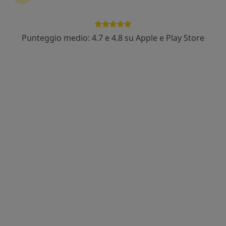
Punteggio medio: 4.7 e 4.8 su Apple e Play Store
Dott.ssa Arianna Polato
·
Altro
Psicoterapeuta, Psicologa, Neuropsicologa
5 recensioni
Indirizzo
Online
Via Piorta, 6, Bussolengo
•
Mappa
Studio Bussolengo
Colloquio psicologico
80 €
Questo dottore non ha ancora attivato le prenotazioni online presso questo indirizzo.
Chiedi di attivare le prenotazioni online