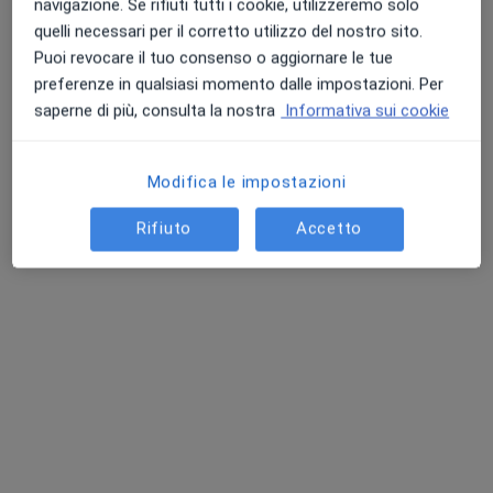
navigazione. Se rifiuti tutti i cookie, utilizzeremo solo
quelli necessari per il corretto utilizzo del nostro sito.
Chiedi di attivare le prenotazioni online
Puoi revocare il tuo consenso o aggiornare le tue
preferenze in qualsiasi momento dalle impostazioni. Per
saperne di più, consulta la nostra
Informativa sui cookie
Modifica le impostazioni
Rifiuto
Accetto
Dott.ssa Michaela Lederer
·
Altro
Osteopata, Fisioterapista
322 recensioni
Via XX Settembre 24, Crema
•
Mappa
Studio di Osteopatia e Osteopatia pediatrica
Visita osteopatica
da 70 €
Questo dottore non ha ancora attivato le prenotazioni online presso questo indirizzo.