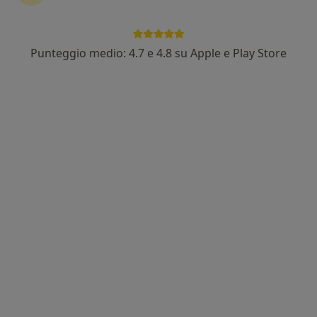
Punteggio medio: 4.7 e 4.8 su Apple e Play Store
Dott. Claudio Benedetti
·
Altro
Osteopata
16 recensioni
Indirizzo 1
Indirizzo 2
Online
Via Tadini 11, Crema
•
Mappa
Studio Polifunzionale
Visita osteopatica
50 €
Questo dottore non ha ancora attivato le prenotazioni online presso questo indirizzo.
Chiedi di attivare le prenotazioni online