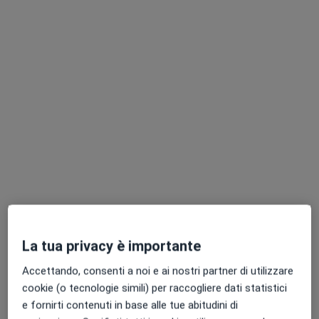
Pagamenti online
Dott. Massimo Masserini
·
Altro
Psicologo, Psicoterapeuta, Sessuologo
325 recensioni
Indirizzo
Online
La tua privacy è importante
Crema
•
Mappa
MindFit Clinic On Line CREMA
Accettando, consenti a noi e ai nostri partner di utilizzare
Colloquio psicologico
132 €
cookie (o tecnologie simili) per raccogliere dati statistici
e fornirti contenuti in base alle tue abitudini di
Questo dottore non ha ancora attivato le prenotazioni online presso questo indirizzo.