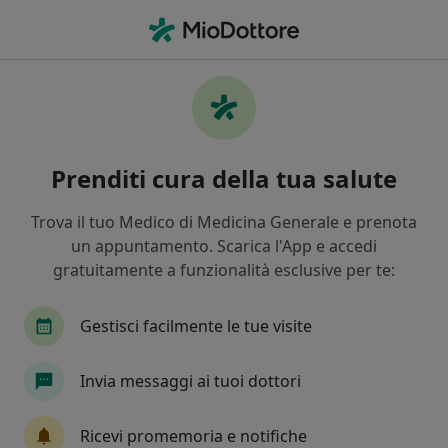
Men
Colon Irritabile • Crema, CR
Filters
• 1
Mappa
Specialisti in trattamento Colon irritabile a
Prenditi cura della tua salute
Crema
In che modo ordiniamo i risultati
Trova il tuo Medico di Medicina Generale e prenota
un appuntamento. Scarica l'App e accedi
gratuitamente a funzionalità esclusive per te:
Che specializzazione stai cercando?
Nutrizionista
Osteopata
Psicoterapeuta
Gestisci facilmente le tue visite
Invia messaggi ai tuoi dottori
Ricevi promemoria e notifiche