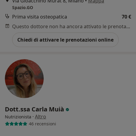
Via Gioacchino Murat 8, Milano
•
Mappa
Spazio.GO
Prima visita osteopatica
70 €
Questo dottore non ha ancora attivato le prenotazioni online presso questo indirizzo.
Chiedi di attivare le prenotazioni online
Dott.ssa Carla Muià
·
Altro
Nutrizionista
46 recensioni