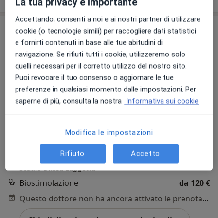
La tua privacy è importante
Accettando, consenti a noi e ai nostri partner di utilizzare
cookie (o tecnologie simili) per raccogliere dati statistici
e fornirti contenuti in base alle tue abitudini di
navigazione. Se rifiuti tutti i cookie, utilizzeremo solo
quelli necessari per il corretto utilizzo del nostro sito.
Puoi revocare il tuo consenso o aggiornare le tue
preferenze in qualsiasi momento dalle impostazioni. Per
saperne di più, consulta la nostra
Informativa sui cookie
Dott.ssa Giulia Laggetta
Medico di medicina generale, Medico estetico, Medico
·
Altro
certificatore
Modifica le impostazioni
328 recensioni
Rifiuto
Accetto
Viale Tunisia 41 - 1 piano, Milano
•
Mappa
Studio Dr.ssa Laggetta
Biostimolazione
da 120 €
Questo dottore non ha ancora attivato le prenotazioni online presso questo indirizzo.