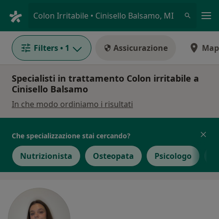
Men
Colon Irritabile • Cinisello Balsamo, MI
Filters
• 1
Assicurazione
Map
Specialisti in trattamento Colon irritabile a
Cinisello Balsamo
In che modo ordiniamo i risultati
Che specializzazione stai cercando?
Nutrizionista
Osteopata
Psicologo
P