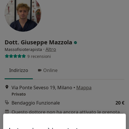
Dott. Giuseppe Mazzola
·
Altro
Massofisioterapista
9 recensioni
Indirizzo
Online
Via Ponte Seveso 19, Milano
•
Mappa
Privato
Bendaggio Funzionale
20 €
Questo dottore non ha ancora attivato le prenotazioni online presso questo indirizzo.
Chiedi di attivare le prenotazioni online