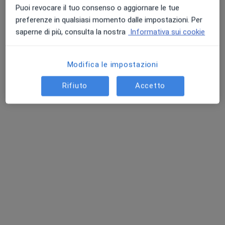
Puoi revocare il tuo consenso o aggiornare le tue
preferenze in qualsiasi momento dalle impostazioni. Per
saperne di più, consulta la nostra
Informativa sui cookie
Modifica le impostazioni
Dott. Giampiero Di Giovanni
Rifiuto
Accetto
·
Altro
Agopuntore, Omeopata
9 recensioni
Via Europa 152, Concesio
•
Mappa
Centro Medico Valtrompia
Agopuntura
120 €
Questo dottore non ha ancora attivato le prenotazioni online presso questo indirizzo.
Chiedi di attivare le prenotazioni online