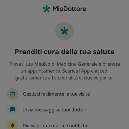
Men
Colon Irritabile • Concesio, BS
Filters
• 1
Mappa
Specialisti in trattamento Colon irritabile a
Prenditi cura della tua salute
Concesio
In che modo ordiniamo i risultati
Trova il tuo Medico di Medicina Generale e prenota
un appuntamento. Scarica l'App e accedi
gratuitamente a funzionalità esclusive per te:
Che specializzazione stai cercando?
Psicologo
Nutrizionista
Agopuntore
Gestisci facilmente le tue visite
Invia messaggi ai tuoi dottori
Ricevi promemoria e notifiche