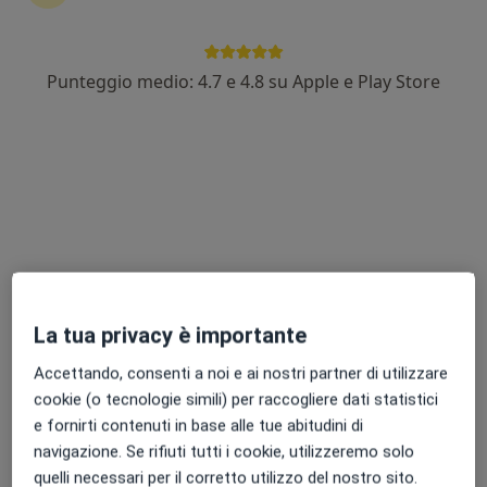
Punteggio medio: 4.7 e 4.8 su Apple e Play Store
Dott.ssa Laura Tassone
Nutrizionista
18 recensioni
Indirizzo
Online
Via Europa 260, Concesio
•
Mappa
Centro Humans
La tua privacy è importante
Prima visita nutrizionale
130 €
Questo dottore non ha ancora attivato le prenotazioni online presso questo indirizzo.
Accettando, consenti a noi e ai nostri partner di utilizzare
cookie (o tecnologie simili) per raccogliere dati statistici
Chiedi di attivare le prenotazioni online
e fornirti contenuti in base alle tue abitudini di
navigazione. Se rifiuti tutti i cookie, utilizzeremo solo
quelli necessari per il corretto utilizzo del nostro sito.