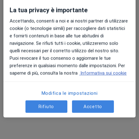
La tua privacy è importante
Accettando, consenti a noi e ai nostri partner di utilizzare
Punteggio medio: 4.7 e 4.8 su Apple e Play Store
Dott. Matteo Maron
cookie (o tecnologie simili) per raccogliere dati statistici
·
Altro
Nutrizionista
e fornirti contenuti in base alle tue abitudini di
247 recensioni
navigazione. Se rifiuti tutti i cookie, utilizzeremo solo
quelli necessari per il corretto utilizzo del nostro sito.
Indirizzo 1
Indirizzo 2
Online
Puoi revocare il tuo consenso o aggiornare le tue
preferenze in qualsiasi momento dalle impostazioni. Per
Via Roma 7, Pojana Maggiore
•
Mappa
saperne di più, consulta la nostra
Informativa sui cookie
Osteopatia e Postura
Dieta personalizzata
120 €
Modifica le impostazioni
Questo dottore non ha ancora attivato le prenotazioni online presso questo indirizzo.
Rifiuto
Accetto
Chiedi di attivare le prenotazioni online