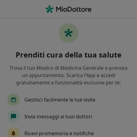
Men
Cellulite • Viareggio, LU
Filters
• 1
Mappa
Specialisti in trattamento Cellulite a
Prenditi cura della tua salute
Viareggio
In che modo ordiniamo i risultati
Trova il tuo Medico di Medicina Generale e prenota
un appuntamento. Scarica l'App e accedi
gratuitamente a funzionalità esclusive per te:
Che specializzazione stai cercando?
Medico estetico
Nutrizionista
Dietologo
Gestisci facilmente le tue visite
Invia messaggi ai tuoi dottori
Ricevi promemoria e notifiche