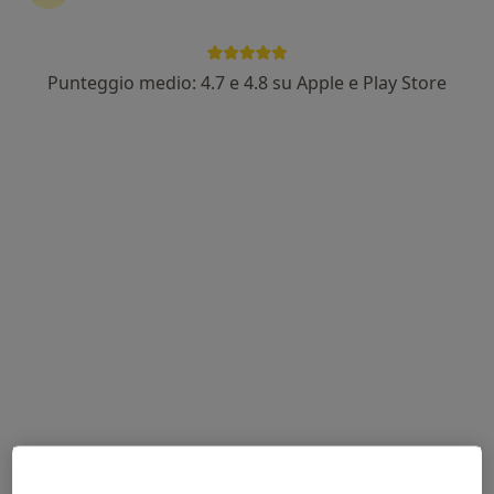
Punteggio medio: 4.7 e 4.8 su Apple e Play Store
Pagamenti online
Dott.ssa Irene Fusto
·
Altro
Medico estetico
168 recensioni
Indirizzo
Online
largo risorgimento 9 (palazzo CNA), Viareggio
•
Mappa
Studio medico Dr.ssa Fusto
Botox
da 310 €
Questo dottore non ha ancora attivato le prenotazioni online presso questo indirizzo.
Chiedi di attivare le prenotazioni online