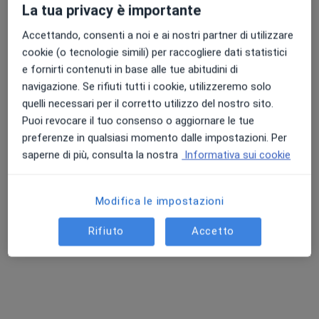
La tua privacy è importante
Accettando, consenti a noi e ai nostri partner di utilizzare
cookie (o tecnologie simili) per raccogliere dati statistici
e fornirti contenuti in base alle tue abitudini di
navigazione. Se rifiuti tutti i cookie, utilizzeremo solo
quelli necessari per il corretto utilizzo del nostro sito.
Puoi revocare il tuo consenso o aggiornare le tue
Dott.ssa Ilaria Bertolla
preferenze in qualsiasi momento dalle impostazioni. Per
saperne di più, consulta la nostra
Informativa sui cookie
·
Altro
Medico estetico, Agopuntore, Terapista del dolore
6 recensioni
Modifica le impostazioni
Indirizzo
Online
Rifiuto
Accetto
Via Saponiera 1, Pietrasanta
•
Mappa
Medix
Agopuntura
da 60 €
Questo dottore non ha ancora attivato le prenotazioni online presso questo indirizzo.